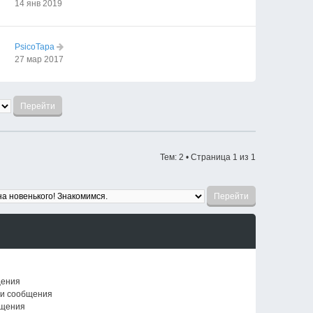
14 янв 2019
PsicoTapa
27 мар 2017
Тем: 2 • Страница
1
из
1
щения
ои сообщения
бщения