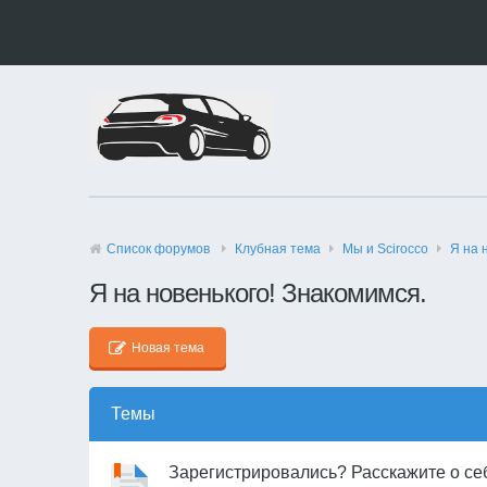
Список форумов
Клубная тема
Мы и Scirocco
Я на 
Я на новенького! Знакомимся.
Новая тема
Темы
Зарегистрировались? Расскажите о себ