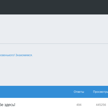
новенького! Знакомимся.
Ответы
Просмотр
е здесь!
494
445256