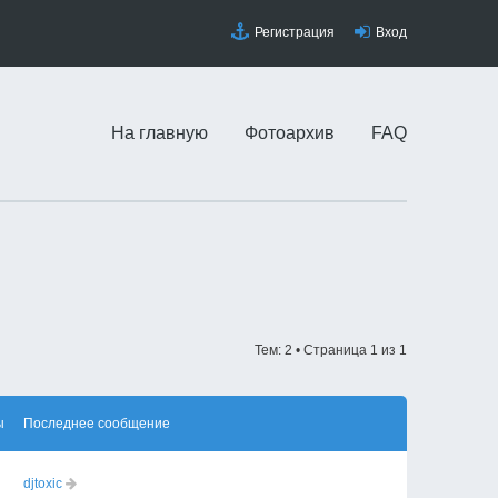
Регистрация
Вход
На главную
Фотоархив
FAQ
Тем: 2 • Страница
1
из
1
ы
Последнее сообщение
djtoxic