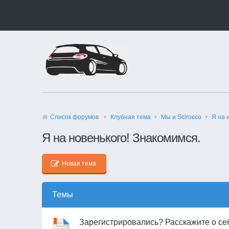
Список форумов
Клубная тема
Мы и Scirocco
Я на 
Я на новенького! Знакомимся.
Новая тема
Темы
Зарегистрировались? Расскажите о себ