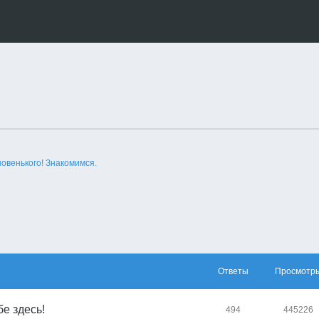
новенького! Знакомимся.
Ответы
Просмотр
е здесь!
494
445226