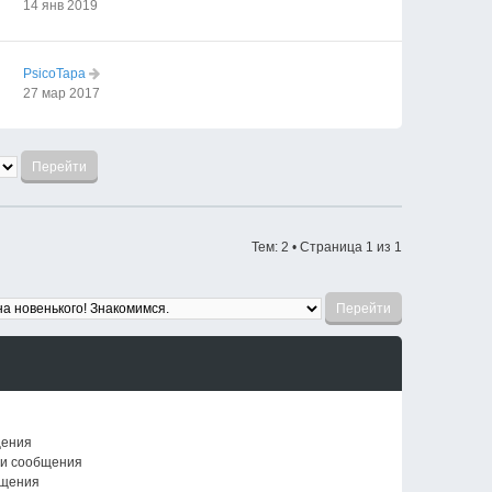
14 янв 2019
PsicoTapa
27 мар 2017
Тем: 2 • Страница
1
из
1
щения
ои сообщения
бщения