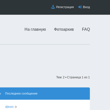
Регистрация
Вход
На главную
Фотоархив
FAQ
Тем: 2 • Страница
1
из
1
ы
Последнее сообщение
djtoxic