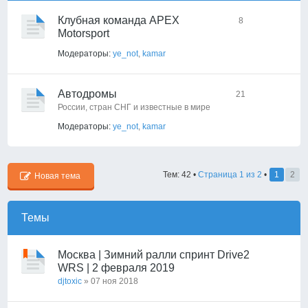
Клубная команда APEX
8
Motorsport
Модераторы:
ye_not
,
kamar
Автодромы
21
России, стран СНГ и известные в мире
Модераторы:
ye_not
,
kamar
Тем: 42 •
Страница
1
из
2
•
1
2
Новая тема
Темы
Москва | Зимний ралли спринт Drive2
WRS | 2 февраля 2019
djtoxic
» 07 ноя 2018