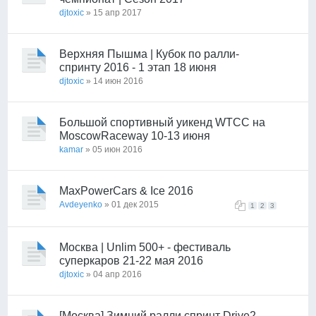
djtoxic
» 15 апр 2017
Верхняя Пышма | Кубок по ралли-
спринту 2016 - 1 этап 18 июня
djtoxic
» 14 июн 2016
Большой спортивный уикенд WTCC на
MoscowRaceway 10-13 июня
kamar
» 05 июн 2016
MaxPowerCars & Ice 2016
Avdeyenko
» 01 дек 2015
1
2
3
Москва | Unlim 500+ - фестиваль
суперкаров 21-22 мая 2016
djtoxic
» 04 апр 2016
[Москва] Зимний ралли спринт Drive2