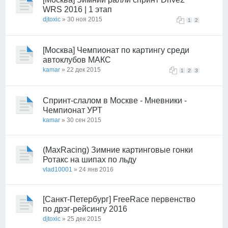
WRS 2016 | 1 этап
djtoxic
» 30 ноя 2015
1
2
[Москва] Чемпионат по картингу среди
автоклубов МАКС
kamar
» 22 дек 2015
1
2
3
Спринт-слалом в Москве - Мневники -
Чемпионат УРТ
kamar
» 30 сен 2015
(MaxRacing) Зимние картинговые гонки
Ротакс на шипах по льду
vlad10001
» 24 янв 2016
[Санкт-Петербург] FreeRace первенство
по дрэг-рейсингу 2016
djtoxic
» 25 дек 2015