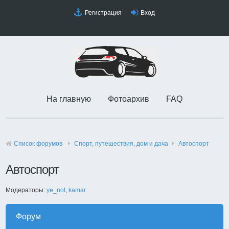
Регистрация
Вход
На главную
Фотоархив
FAQ
Список форумов
Спорт, путешествия, дом и дача
Автоспорт
Автоспорт
Модераторы:
ye_not
,
kamar
Форум