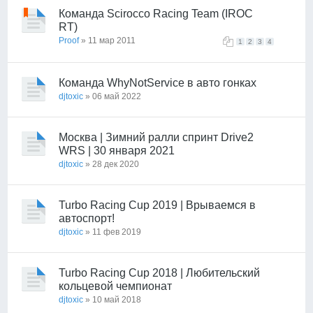
Команда Scirocco Racing Team (IROC
RT)
Proof
» 11 мар 2011
1
2
3
4
Команда WhyNotService в авто гонках
djtoxic
» 06 май 2022
Москва | Зимний ралли спринт Drive2
WRS | 30 января 2021
djtoxic
» 28 дек 2020
Turbo Racing Cup 2019 | Врываемся в
автоспорт!
djtoxic
» 11 фев 2019
Turbo Racing Cup 2018 | Любительский
кольцевой чемпионат
djtoxic
» 10 май 2018