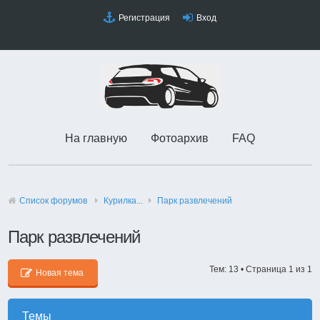
Регистрация
Вход
На главную
Фотоархив
FAQ
Список форумов
Курилка...
Парк развлечений
Парк развлечений
Тем: 13 • Страница
1
из
1
Новая тема
Темы