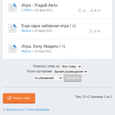
Игра - Угадай Авто
CTPAX
» 05 фев 2011
...
1
5
6
7
Еще одна забавная игра ! =)
Malina
» 25 фев 2011
1
2
Игра. Хочу Увидеть ! =)
Malina
» 29 янв 2011
Показать темы за:
Поле сортировки
Тем: 13 • Страница
1
из
1
Новая тема
Вернуться в Список форумов