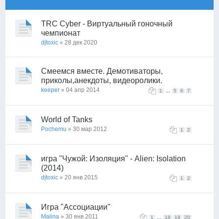
TRC Cyber - Виртуальный гоночный
чемпионат
djtoxic
» 28 дек 2020
Смеемся вместе. Демотиваторы,
приколы,анекдоты, видеоролики.
keeper
» 04 апр 2014
...
1
5
6
7
World of Tanks
Pochemu
» 30 мар 2012
1
2
игра "Чужой: Изоляция" - Alien: Isolation
(2014)
djtoxic
» 20 янв 2015
1
2
Игра "Ассоциации"
Malina
» 30 янв 2011
...
1
18
19
20