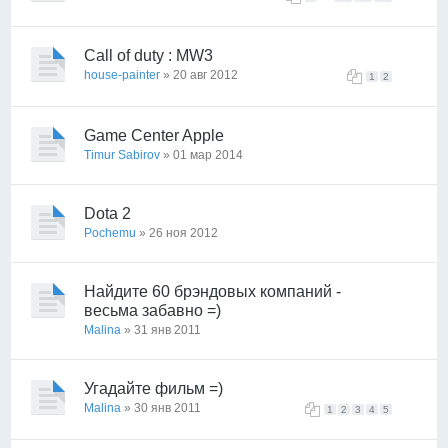
Call of duty : MW3
house-painter
» 20 авг 2012
1
2
Game Center Apple
Timur Sabirov
» 01 мар 2014
Dota 2
Pochemu
» 26 ноя 2012
Найдите 60 брэндовых компаний -
весьма забавно =)
Malina
» 31 янв 2011
Угадайте фильм =)
Malina
» 30 янв 2011
1
2
3
4
5