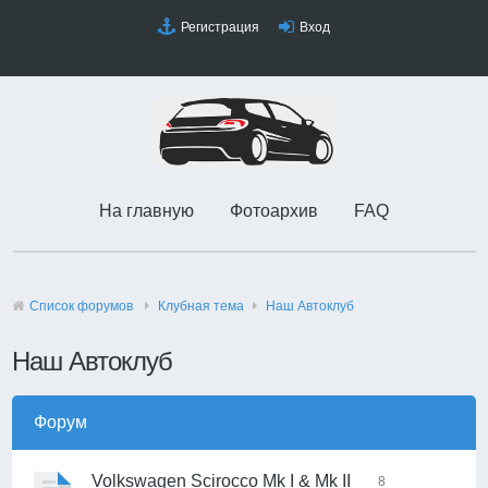
Регистрация
Вход
На главную
Фотоархив
FAQ
Список форумов
Клубная тема
Наш Автоклуб
Наш Автоклуб
Форум
Volkswagen Scirocco Mk I & Mk II
8