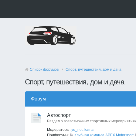
Список форумов
Спорт, путешествия, дом и дача
Спорт, путешествия, дом и дача
Форум
Автоспорт
Раздел о всевозможных спортивных мероприятиях
Модераторы:
ye_not
,
kamar
Подфорумы:
Клубная команда APEX Motorsport
,