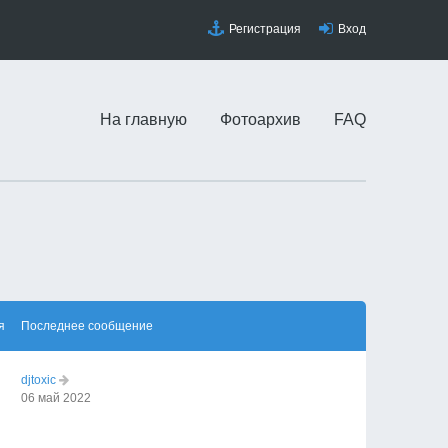
Регистрация
Вход
На главную
Фотоархив
FAQ
я
Последнее сообщение
djtoxic
06 май 2022