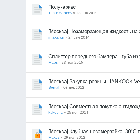
Полукаркас
Timur Sabirov
» 13 янв 2019
[Москва] Незамерзающая жидкость на з
imakaron
» 24 сен 2014
Сплиттер переднего бампера - губа из
Марк
» 23 ноя 2015
[Москва] Закупка резины HANKOOK Ve
Sental
» 08 дек 2012
[Москва] Совместная покупка антидож
kakdella
» 25 ноя 2014
[Москва] Клубная незамерзайка -30°С п
Maxus
» 29 ноя 2012