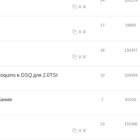
24
160124
1
2
17
29865
1
2
18
150357
1
2
quins в DSQ для 2.0TSI
10
109309
мании
7
82030
23
155386
1
2