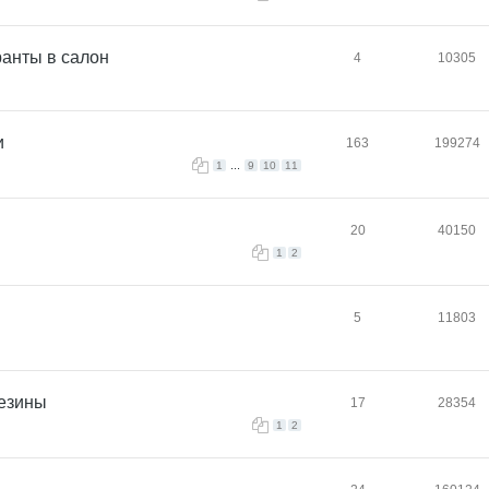
анты в салон
4
10305
и
163
199274
...
1
9
10
11
.
20
40150
1
2
5
11803
резины
17
28354
1
2