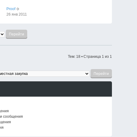
Proof
26 янв 2011
Тем: 18 • Страница
1
из
1
щения
ои сообщения
бщения
ия