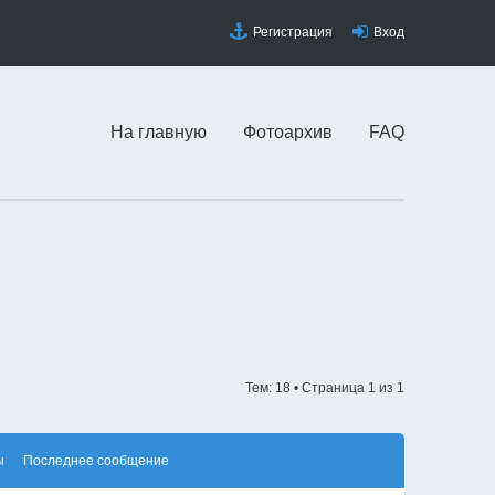
Регистрация
Вход
На главную
Фотоархив
FAQ
Тем: 18 • Страница
1
из
1
ы
Последнее сообщение