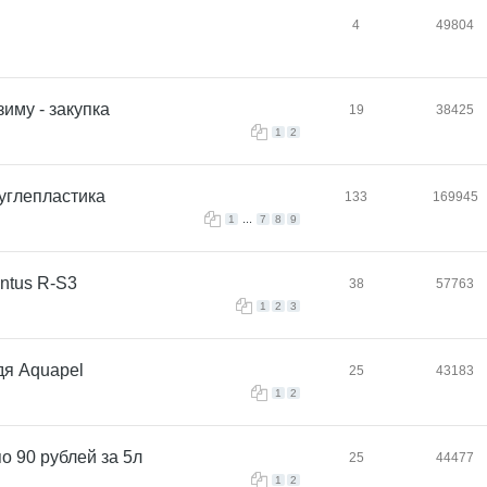
4
49804
иму - закупка
19
38425
1
2
 углепластика
133
169945
...
1
7
8
9
ntus R-S3
38
57763
1
2
3
дя Aquapel
25
43183
1
2
о 90 рублей за 5л
25
44477
1
2