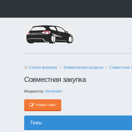
Список форумов
Коммерческие разделы
Совместная 
Совместная закупка
Модератор:
AlexAnikin
Новая тема
Темы