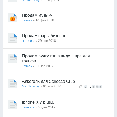
Max4araday
» 19 мар 2018
Продам музыку
Tatmak
» 16 фев 2018
Продам фары биксенон
hardcore
» 29 янв 2018
Продам ручку кпп в виде шара для
гольфа
Tatmak
» 01 ноя 2017
Алкоголь для Scirocco Club
Max4araday
» 01 ноя 2016
...
1
4
5
6
Iphone X,7 plus,8
Temkazx
» 05 дек 2017