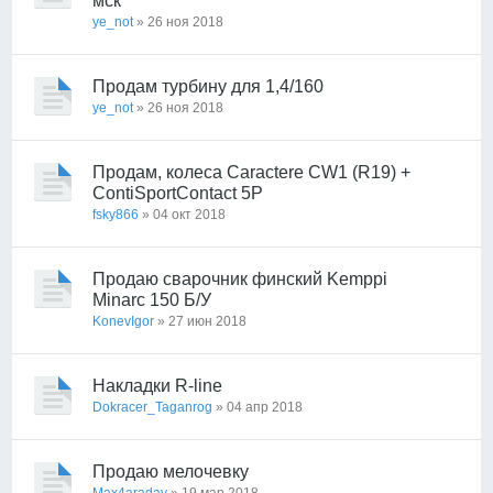
мск
ye_not
» 26 ноя 2018
Продам турбину для 1,4/160
ye_not
» 26 ноя 2018
Продам, колеса Caractere CW1 (R19) +
ContiSportContact 5P
fsky866
» 04 окт 2018
Продаю сварочник финский Kemppi
Minarc 150 Б/У
KonevIgor
» 27 июн 2018
Накладки R-line
Dokracer_Taganrog
» 04 апр 2018
Продаю мелочевку