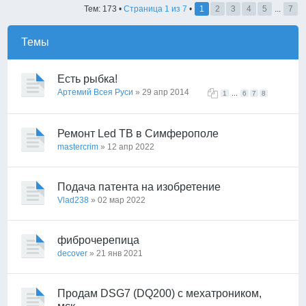
Тем: 173 •
Страница
1
из
7
•
1
2
3
4
5
...
7
Темы
Есть рыбка!
Артемий Всея Руси
» 29 апр 2014
...
1
6
7
8
Ремонт Led ТВ в Симферополе
mastercrim
» 12 апр 2022
Подача патента на изобретение
Vlad238
» 02 мар 2022
фиброчерепица
decover
» 21 янв 2021
Продам DSG7 (DQ200) с мехатроником,