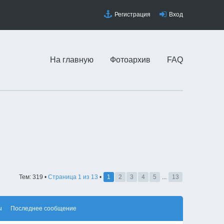
Регистрация
Вход
На главную
Фотоархив
FAQ
Тем: 319 •
Страница
1
из
13
•
1
2
3
4
5
...
13
ы
Последнее сообщение