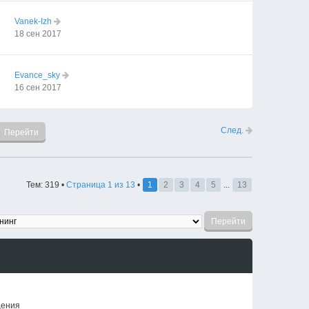
Vanek-Izh
18 сен 2017
Evance_sky
16 сен 2017
След.
Тем: 319 •
Страница
1
из
13
•
1
2
3
4
5
...
13
щения