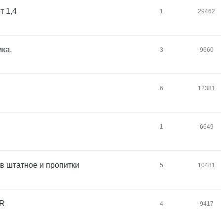
т 1,4
1
29462
ка.
3
9660
6
12381
1
6649
 в штатное и пропитки
5
10481
 R
4
9417