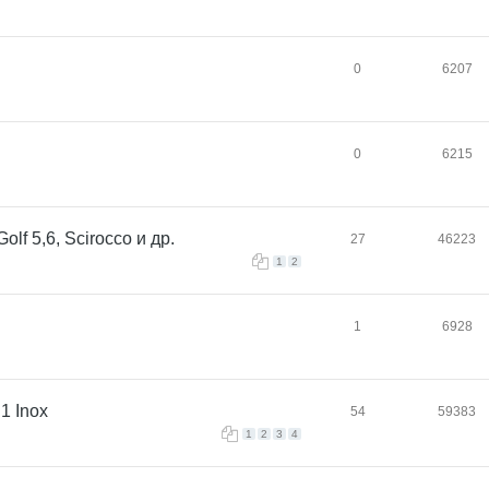
0
6207
0
6215
f 5,6, Scirocco и др.
27
46223
1
2
1
6928
1 Inox
54
59383
1
2
3
4