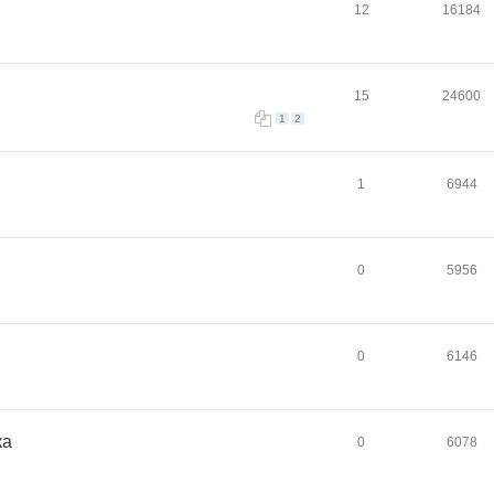
12
16184
15
24600
1
2
1
6944
0
5956
0
6146
ка
0
6078