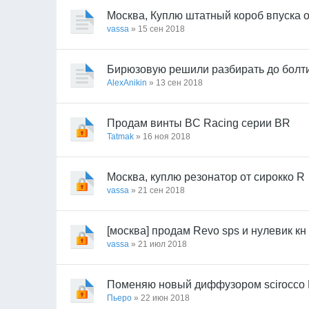
Москва, Куплю штатный короб впуска о
vassa
» 15 сен 2018
Бирюзовую решили разбирать до болти
AlexAnikin
» 13 сен 2018
Продам винты BC Racing серии BR
Tatmak
» 16 ноя 2018
Москва, куплю резонатор от сирокко R
vassa
» 21 сен 2018
[москва] продам Revo sps и нулевик кн
vassa
» 21 июл 2018
Поменяю новый диффузором scirocco
Пьеро
» 22 июн 2018