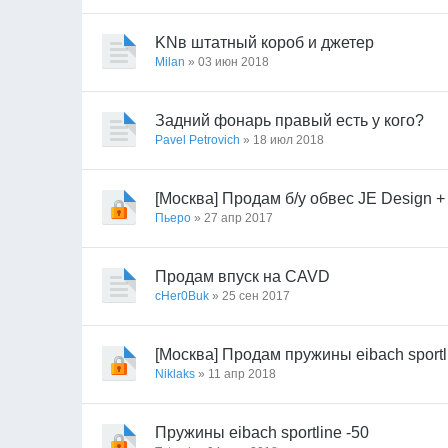
KNв штатный короб и джетер
Milan
» 03 июн 2018
Задний фонарь правый есть у кого?
Pavel Petrovich
» 18 июл 2018
[Москва] Продам б/у обвес JE Design 
Пьеро
» 27 апр 2017
Продам впуск на CAVD
cHer0Buk
» 25 сен 2017
[Москва] Продам пружины eibach sport
Niklaks
» 11 апр 2018
Пружины eibach sportline -50