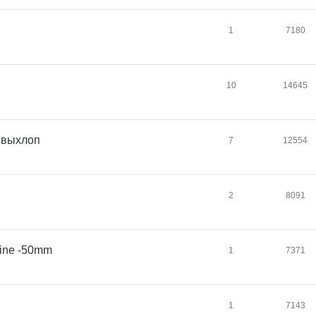
1
7180
10
14645
+ выхлоп
7
12554
2
8091
line -50mm
1
7371
1
7143