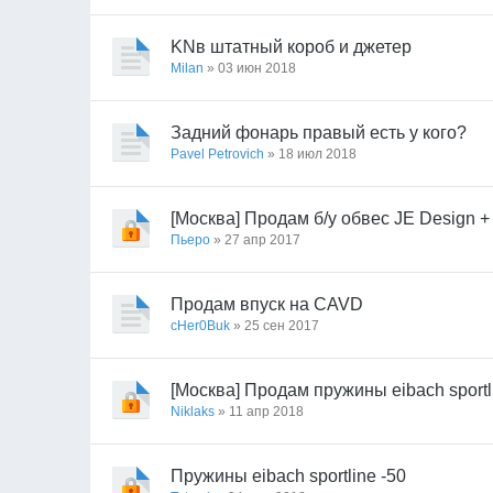
KNв штатный короб и джетер
Milan
» 03 июн 2018
Задний фонарь правый есть у кого?
Pavel Petrovich
» 18 июл 2018
[Москва] Продам б/у обвес JE Design 
Пьеро
» 27 апр 2017
Продам впуск на CAVD
cHer0Buk
» 25 сен 2017
[Москва] Продам пружины eibach sport
Niklaks
» 11 апр 2018
Пружины eibach sportline -50