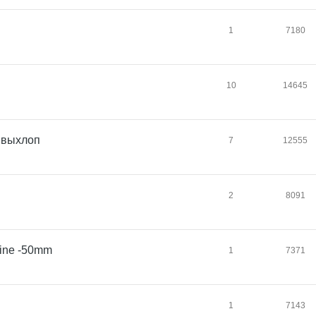
1
7180
10
14645
+ выхлоп
7
12555
2
8091
line -50mm
1
7371
1
7143