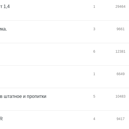
т 1,4
1
29464
ка.
3
9661
6
12381
1
6649
 в штатное и пропитки
5
10483
 R
4
9417