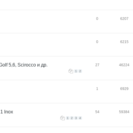
0
6207
0
6215
f 5,6, Scirocco и др.
27
46224
1
2
1
6929
1 Inox
54
59384
1
2
3
4