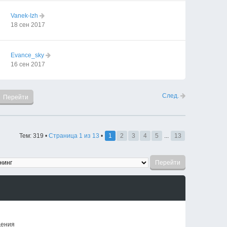
Vanek-Izh
18 сен 2017
Evance_sky
16 сен 2017
След.
Тем: 319 •
Страница
1
из
13
•
1
2
3
4
5
...
13
щения