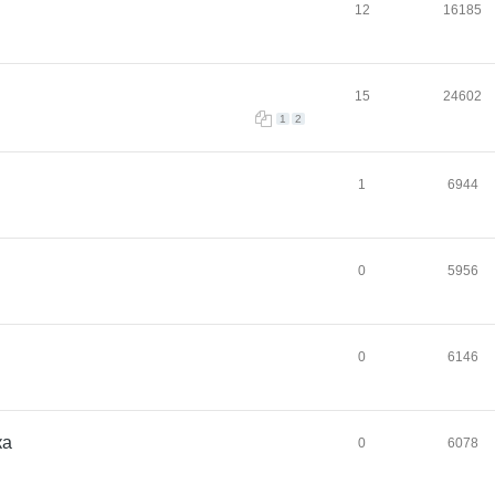
12
16185
15
24602
1
2
1
6944
0
5956
0
6146
ка
0
6078