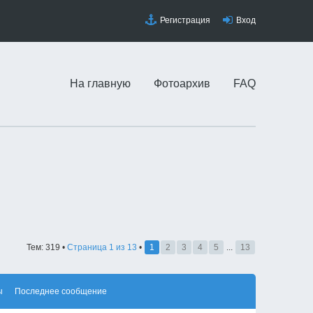
Регистрация
Вход
На главную
Фотоархив
FAQ
Тем: 319 •
Страница
1
из
13
•
1
2
3
4
5
...
13
ы
Последнее сообщение