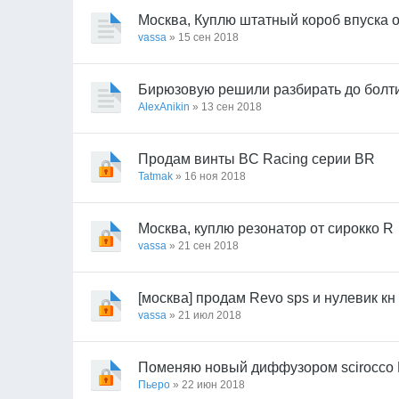
Москва, Куплю штатный короб впуска о
vassa
» 15 сен 2018
Бирюзовую решили разбирать до болти
AlexAnikin
» 13 сен 2018
Продам винты BC Racing серии BR
Tatmak
» 16 ноя 2018
Москва, куплю резонатор от сирокко R
vassa
» 21 сен 2018
[москва] продам Revo sps и нулевик кн
vassa
» 21 июл 2018
Поменяю новый диффузором scirocco
Пьеро
» 22 июн 2018