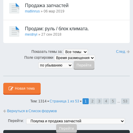
Продажа запчастей
matlinrus
» 06 мар 2019
Продам: руль / блок климата.
mestnyi
» 27 сен 2018
След.
Показать темы за:
Поле сортировки
Новая тема
Тем: 1314 •
Страница
1
из
53
•
1
2
3
4
5
...
53
Вернуться в Список форумов
Перейти: