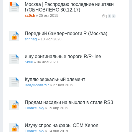
Москва | Распродаю последние ништяки
! (ОБНОВЛЕНО 30.12.17)
sc0ch
» 25 окт 2015
1
2
Передний бампер+пороги R (Москва)
shhhag
» 10 июл 2020
ищу оригинальные пороги R/R-line
Skee
» 04 июл 2020
Куплю зеркальный элемент
Владислав757
» 27 ноя 2019
Продам насадки на выхлоп в стиле RS3
Evance_sky
» 15 апр 2019
Изучу спрос на фары OEM Xenon
Evance_sky
» 14 янв 2019