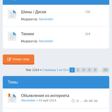
Шины / Диски
726
Модератор:
AlexAnikin
Тюнинг
319
Модератор:
AlexAnikin
Новая тема
Тем: 1314 •
Страница
1
из
53
•
1
2
3
4
5
...
53
Темы
Объявления из интернета
AlexAnikin
» 03 май 2014
...
1
19
20
21