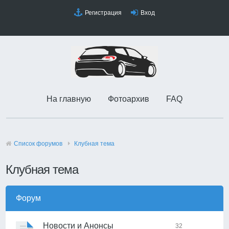
Регистрация
Вход
На главную
Фотоархив
FAQ
Список форумов
Клубная тема
Клубная тема
Форум
Новости и Анонсы
32