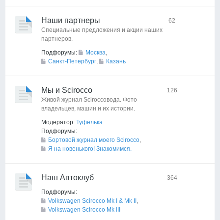
Наши партнеры
62
Специальные предложения и акции наших
партнеров.
Подфорумы:
Москва
,
Санкт-Петербург
,
Казань
Мы и Scirocco
126
Живой журнал Sciroccoвода. Фото
владельцев, машин и их истории.
Модератор:
Туфелька
Подфорумы:
Бортовой журнал моего Scirocco
,
Я на новенького! Знакомимся.
Наш Автоклуб
364
Подфорумы:
Volkswagen Scirocco Mk I & Mk II
,
Volkswagen Scirocco Mk III