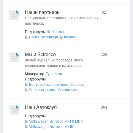
Наши партнеры
62
Специальные предложения и акции наших
партнеров.
Подфорумы:
Москва
,
Санкт-Петербург
,
Казань
Мы и Scirocco
126
Живой журнал Sciroccoвода. Фото
владельцев, машин и их истории.
Модератор:
Туфелька
Подфорумы:
Бортовой журнал моего Scirocco
,
Я на новенького! Знакомимся.
Наш Автоклуб
364
Подфорумы:
Volkswagen Scirocco Mk I & Mk II
,
Volkswagen Scirocco Mk III