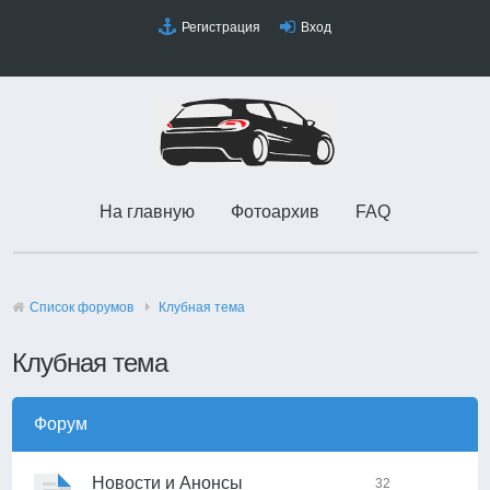
Регистрация
Вход
На главную
Фотоархив
FAQ
Список форумов
Клубная тема
Клубная тема
Форум
Новости и Анонсы
32