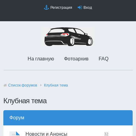
Регистрация
Вход
На главную
Фотоархив
FAQ
Список форумов
Клубная тема
Клубная тема
Форум
Новости и Анонсы
32