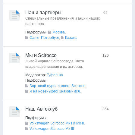
Наши партнеры
62
Специальные предложения и акции наших
партнеров.
Подфорумы:
Москва
,
Санкт-Петербург
,
Казань
Мы и Scirocco
126
Живой журнал Sciroccoвода. Фото
владельцев, машин и их истории.
Модератор:
Туфелька
Подфорумы:
Бортовой журнал моего Scirocco
,
Я на новенького! Знакомимся.
Наш Автоклуб
364
Подфорумы:
Volkswagen Scirocco Mk I & Mk II
,
Volkswagen Scirocco Mk III