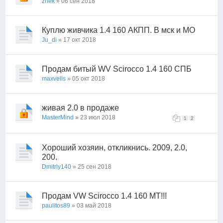
zhek
» 06 сен 2018
Куплю живчика 1.4 160 АКПП. В мск и МО
Ju_di
» 17 окт 2018
Продам битый WV Scirocco 1.4 160 СПБ
maxvells
» 05 окт 2018
живая 2.0 в продаже
MasterMind
» 23 июл 2018
1
2
Хороший хозяин, откликнись. 2009, 2.0,
200.
Dmitriy140
» 25 сен 2018
Продам VW Scirocco 1.4 160 MT!!!
paulitos89
» 03 май 2018