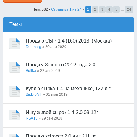
Тем: 582 •
Страница
1
из
24
•
1
2
3
4
5
...
24
Темы
Продаю СЫР 1.4 (160) 2013г.(Москва)
Denisssg
» 20 апр 2020
Продам Scirocco 2012 года 2.0
Bullka
» 22 авг 2019
Куплю сырка 1,4 на механике, 122 л.с.
BipBipMF
» 01 июн 2019
Ищу живой сырок 1.4-2.0 09-12г
RSA13
» 29 сен 2018
Продаю scirocco 2.0 амт 211 лс