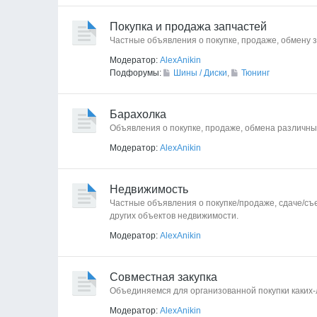
Покупка и продажа запчастей
Частные объявления о покупке, продаже, обмену з
Модератор:
AlexAnikin
Подфорумы:
Шины / Диски
,
Тюнинг
Барахолка
Объявления о покупке, продаже, обмена различных
Модератор:
AlexAnikin
Недвижимость
Частные объявления о покупке/продаже, сдаче/съе
других объектов недвижимости.
Модератор:
AlexAnikin
Совместная закупка
Объединяемся для организованной покупки каких
Модератор:
AlexAnikin