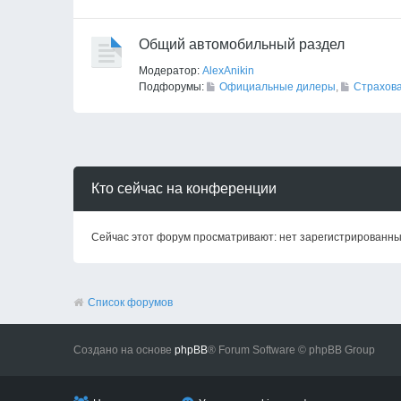
Общий автомобильный раздел
Модератор:
AlexAnikin
Подфорумы:
Официальные дилеры
,
Страхов
Кто сейчас на конференции
Сейчас этот форум просматривают: нет зарегистрированных
Список форумов
Создано на основе
phpBB
® Forum Software © phpBB Group