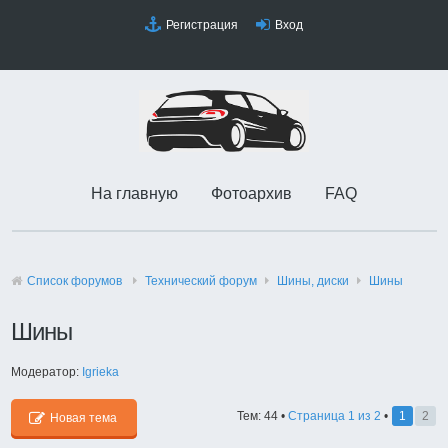
Регистрация
Вход
На главную
Фотоархив
FAQ
Список форумов
Технический форyм
Шины, диски
Шины
Шины
Модератор:
Igrieka
Тем: 44 •
Страница
1
из
2
•
1
2
Новая тема