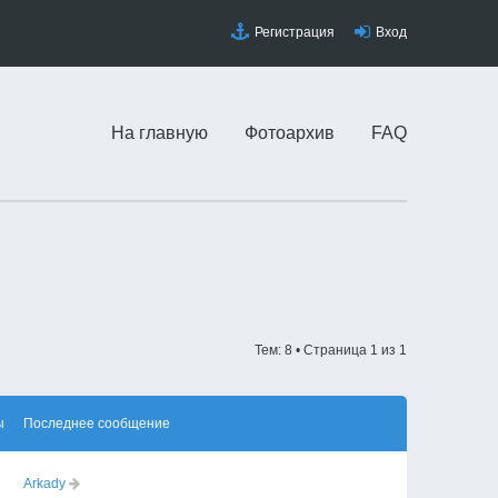
Регистрация
Вход
На главную
Фотоархив
FAQ
Тем: 8 • Страница
1
из
1
ы
Последнее сообщение
Arkady