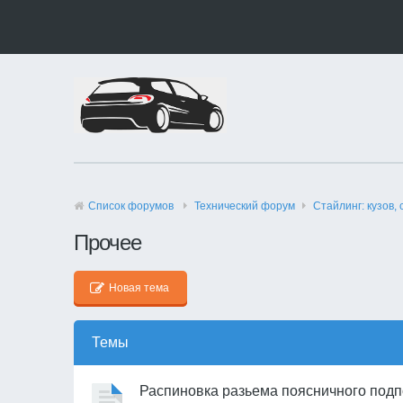
Список форумов
Технический форyм
Стайлинг: кузов, 
Прочее
Новая тема
Темы
Распиновка разьема поясничного под