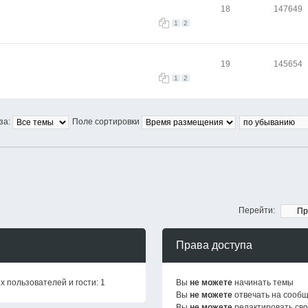
18
147649
1
2
19
145654
1
2
за:
Поле сортировки
Перейти:
Права доступа
 пользователей и гости: 1
Вы
не можете
начинать темы
Вы
не можете
отвечать на сооб
Вы
не можете
редактировать св