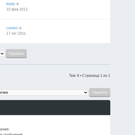
tirpitz
15 фев 2012
Lemon
17 окт 2011
Тем: 8 • Страница
1
из
1
щения
ои сообщения