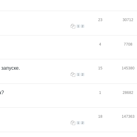
23
30712
1
2
4
7708
 запуске.
15
145380
1
2
а?
1
28682
18
147363
1
2