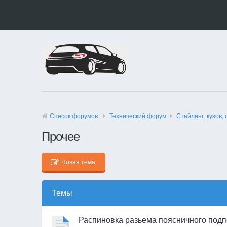
Список форумов
Технический форyм
Стайлинг: кузов, 
Прочее
Новая тема
Темы
Распиновка разьема поясничного под