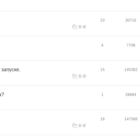
23
30716
1
2
4
7708
 запуске.
15
145382
1
2
а?
1
28684
18
147368
1
2