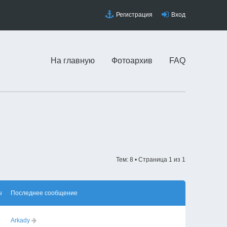
Регистрация
Вход
На главную
Фотоархив
FAQ
Тем: 8 • Страница
1
из
1
ы
Последнее сообщение
Arkady