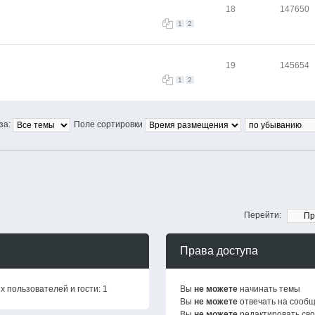
18
147650
1
2
19
145654
1
2
за:
Поле сортировки
Перейти:
Права доступа
 пользователей и гости: 1
Вы
не можете
начинать темы
Вы
не можете
отвечать на сооб
Вы
не можете
редактировать св