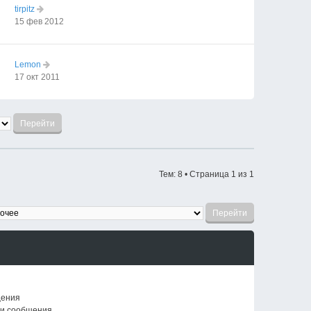
tirpitz
15 фев 2012
Lemon
17 окт 2011
Тем: 8 • Страница
1
из
1
щения
ои сообщения