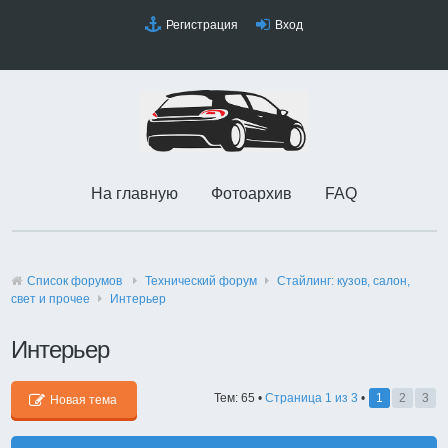
Регистрация
Вход
На главную
Фотоархив
FAQ
Список форумов
Технический форyм
Стайлинг: кузов, салон,
свет и прочее
Интерьер
Интерьер
Тем: 65 •
Страница
1
из
3
•
1
2
3
Новая тема