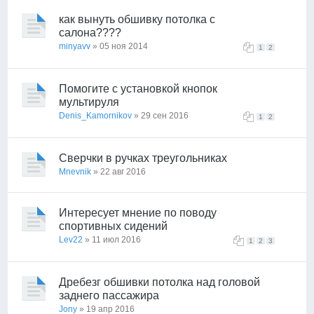
как вынуть обшивку потолка с
салона????
minyavv
» 05 ноя 2014
1
2
Помогите с установкой кнопок
мультируля
Denis_Kamornikov
» 29 сен 2016
1
2
Сверчки в ручках треугольниках
Mnevnik
» 22 авг 2016
Интересует мнение по поводу
спортивных сидений
Lev22
» 11 июл 2016
1
2
3
Дребезг обшивки потолка над головой
заднего пассажира
Jony
» 19 апр 2016