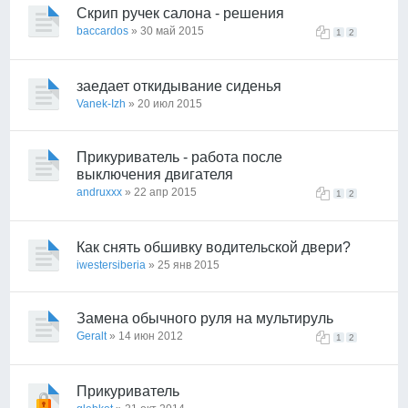
Скрип ручек салона - решения
baccardos
» 30 май 2015
1
2
заедает откидывание сиденья
Vanek-Izh
» 20 июл 2015
Прикуриватель - работа после
выключения двигателя
andruxxx
» 22 апр 2015
1
2
Как снять обшивку водительской двери?
iwestersiberia
» 25 янв 2015
Замена обычного руля на мультируль
Geralt
» 14 июн 2012
1
2
Прикуриватель