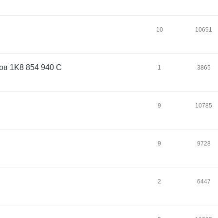
10
10691
ов 1K8 854 940 C
1
3865
9
10785
9
9728
2
6447