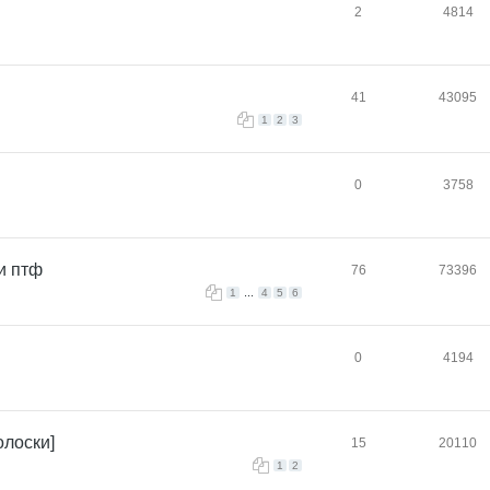
2
4814
41
43095
1
2
3
0
3758
и птф
76
73396
...
1
4
5
6
0
4194
олоски]
15
20110
1
2