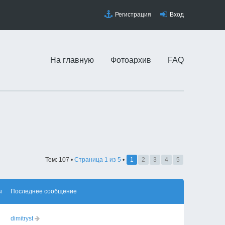
Регистрация
Вход
На главную
Фотоархив
FAQ
Тем: 107 •
Страница
1
из
5
•
1
2
3
4
5
ы
Последнее сообщение
dimitryst