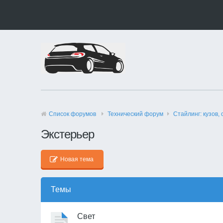
Список форумов
Технический форyм
Стайлинг: кузов, 
Экстерьер
Новая тема
Темы
Свет