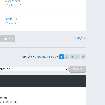
Oleg-VAG
27 июн 2015
DmitaR
02 июн 2015
След.
Тем: 107 •
Страница
1
из
5
•
1
2
3
4
5
щения
ои сообщения