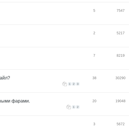
5
7547
2
5217
7
8219
тайл?
38
30290
1
2
3
овыми фарами.
20
19048
1
2
3
5672