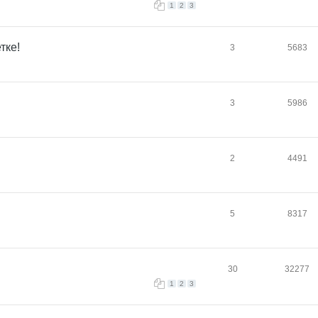
1
2
3
тке!
3
5683
3
5986
2
4491
5
8317
30
32277
1
2
3