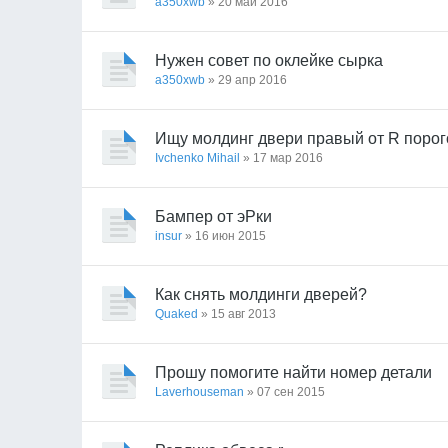
a350xwb
» 20 май 2016
Нужен совет по оклейке сырка
a350xwb
» 29 апр 2016
Ищу молдинг двери правый от R порог
Ivchenko Mihail
» 17 мар 2016
Бампер от эРки
insur
» 16 июн 2015
Как снять молдинги дверей?
Quaked
» 15 авг 2013
Прошу помогите найти номер детали
Laverhouseman
» 07 сен 2015