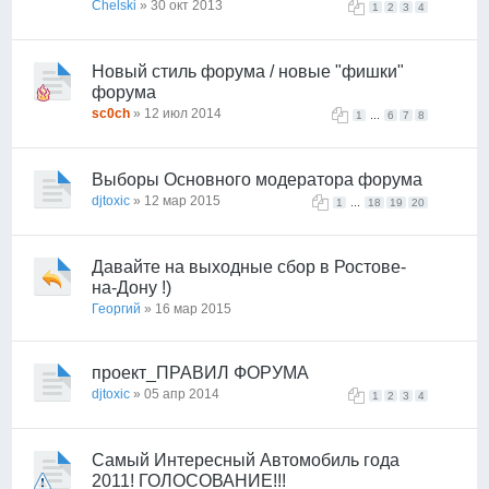
Chelski
» 30 окт 2013
1
2
3
4
Новый стиль форума / новые "фишки"
форума
sc0ch
» 12 июл 2014
...
1
6
7
8
Выборы Основного модератора форума
djtoxic
» 12 мар 2015
...
1
18
19
20
Давайте на выходные сбор в Ростове-
на-Дону !)
Георгий
» 16 мар 2015
проект_ПРАВИЛ ФОРУМА
djtoxic
» 05 апр 2014
1
2
3
4
Самый Интересный Автомобиль года
2011! ГОЛОСОВАНИЕ!!!