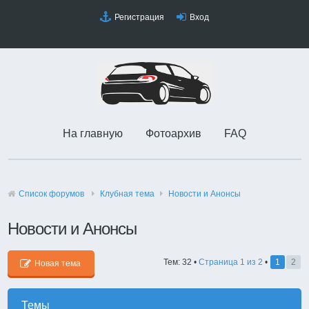
Регистрация
Вход
На главную
Фотоархив
FAQ
Список форумов
Клубная тема
Новости и Анонсы
Новости и Анонсы
Тем: 32 •
Страница
1
из
2
•
1
2
Новая тема
Темы