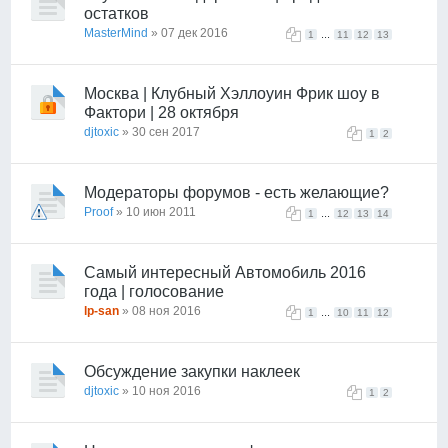
остатков
MasterMind
» 07 дек 2016
...
1
11
12
13
Москва | Клубный Хэллоуин Фрик шоу в
Фактори | 28 октября
djtoxic
» 30 сен 2017
1
2
Модераторы форумов - есть желающие?
Proof
» 10 июн 2011
...
1
12
13
14
Самый интересный Автомобиль 2016
года | голосование
lp-san
» 08 ноя 2016
...
1
10
11
12
Обсуждение закупки наклеек
djtoxic
» 10 ноя 2016
1
2