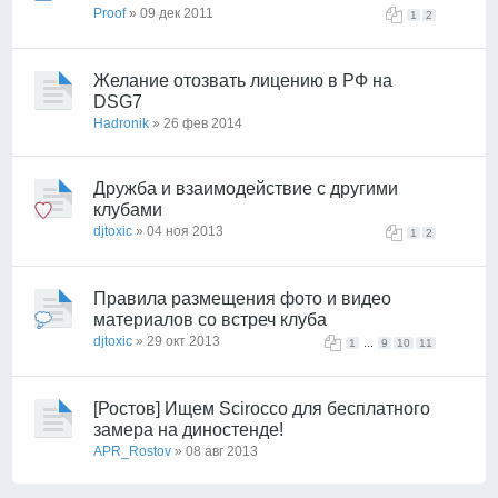
Proof
» 09 дек 2011
1
2
Желание отозвать лицению в РФ на
DSG7
Hadronik
» 26 фев 2014
Дружба и взаимодействие с другими
клубами
djtoxic
» 04 ноя 2013
1
2
Правила размещения фото и видео
материалов со встреч клуба
djtoxic
» 29 окт 2013
...
1
9
10
11
[Ростов] Ищем Scirocco для бесплатного
замера на диностенде!
APR_Rostov
» 08 авг 2013