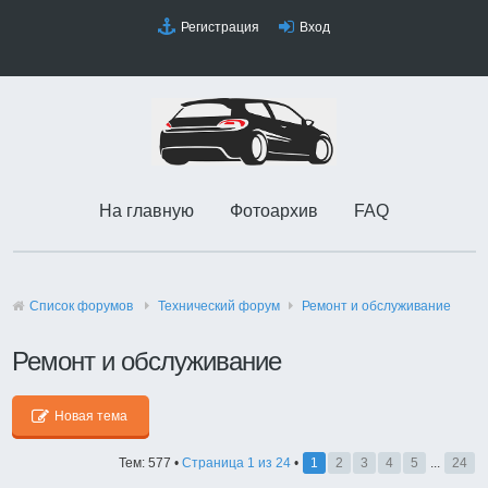
Регистрация
Вход
На главную
Фотоархив
FAQ
Список форумов
Технический форyм
Ремонт и обслуживание
Ремонт и обслуживание
Новая тема
Тем: 577 •
Страница
1
из
24
•
1
2
3
4
5
...
24