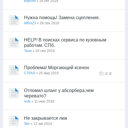
expr0m
» 26 окт 2018
Нужна помощь! Замена сцепления.
WRAZ3
» 28 сен 2018
HELP! В поисках сервиса по кузовным
работам. СПб.
Таня
» 20 сен 2018
Проблема! Моргающий ксенон
CTPAX
» 25 мар 2015
1
2
Отломил шланг у абсорбера,чем
черевато?
nofx
» 11 июн 2018
Не закрывается люк
Stiv
» 12 авг 2014