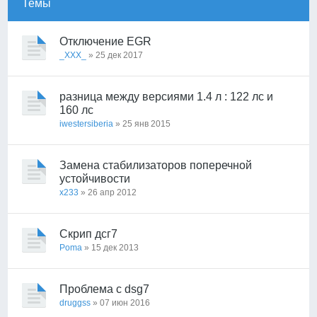
Темы
Отключение EGR
_XXX_
» 25 дек 2017
разница между версиями 1.4 л : 122 лс и
160 лс
iwestersiberia
» 25 янв 2015
Замена стабилизаторов поперечной
устойчивости
x233
» 26 апр 2012
Скрип дсг7
Poma
» 15 дек 2013
Проблема с dsg7
druggss
» 07 июн 2016