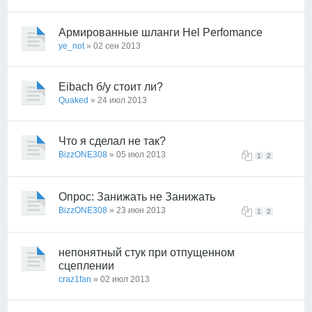
Армированные шланги Hel Perfomance
ye_not
» 02 сен 2013
Eibach б/у стоит ли?
Quaked
» 24 июл 2013
Что я сделал не так?
BizzONE308
» 05 июл 2013
1
2
Опрос: Занижать не Занижать
BizzONE308
» 23 июн 2013
1
2
непонятный стук при отпущенном
сцеплении
craz1fan
» 02 июл 2013