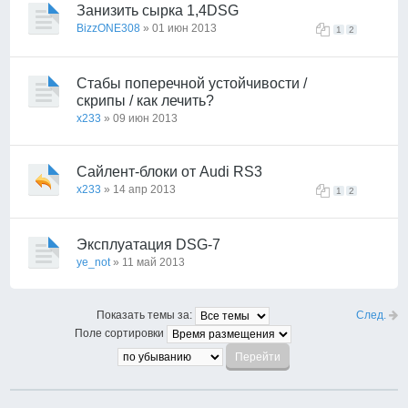
Занизить сырка 1,4DSG
BizzONE308
» 01 июн 2013
1
2
Стабы поперечной устойчивости /
скрипы / как лечить?
x233
» 09 июн 2013
Сайлент-блоки от Audi RS3
x233
» 14 апр 2013
1
2
Эксплуатация DSG-7
ye_not
» 11 май 2013
След.
Показать темы за:
Поле сортировки