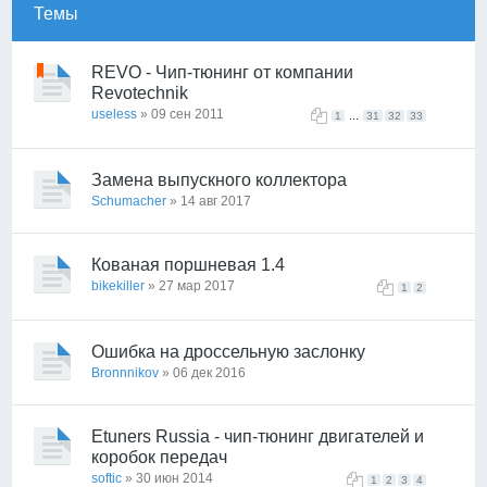
Темы
REVO - Чип-тюнинг от компании
Revotechnik
useless
» 09 сен 2011
...
1
31
32
33
Замена выпускного коллектора
Schumacher
» 14 авг 2017
Кованая поршневая 1.4
bikekiller
» 27 мар 2017
1
2
Ошибка на дроссельную заслонку
Bronnnikov
» 06 дек 2016
Etuners Russia - чип-тюнинг двигателей и
коробок передач
softic
» 30 июн 2014
1
2
3
4