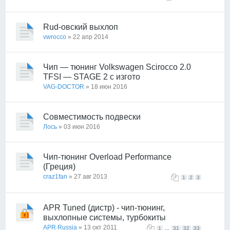
Rud-овский выхлоп
vwrocco
» 22 апр 2014
Чип — тюнинг Volkswagen Scirocco 2.0
TFSI — STAGE 2 с изгото
VAG-DOCTOR
» 18 июн 2016
Совместимость подвески
Лось
» 03 июн 2016
Чип-тюнинг Overload Performance
(Греция)
craz1fan
» 27 авг 2013
1
2
3
APR Tuned (дистр) - чип-тюнинг,
выхлопные системы, турбокиты
APR Russia
» 13 окт 2011
...
1
31
32
33