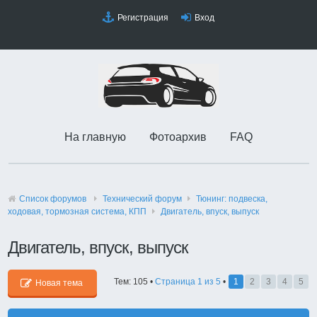
Регистрация
Вход
На главную
Фотоархив
FAQ
Список форумов
Технический форyм
Тюнинг: подвеска,
ходовая, тормозная система, КПП
Двигатель, впуск, выпуск
Двигатель, впуск, выпуск
Тем: 105 •
Страница
1
из
5
•
1
2
3
4
5
Новая тема