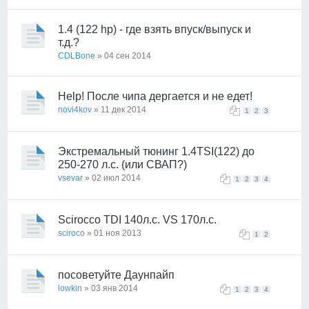
1.4 (122 hp) - где взять впуск/выпуск и
т.д.?
CDLBone
» 04 сен 2014
Help! После чипа дергается и не едет!
novi4kov
» 11 дек 2014
1
2
3
Экстремальный тюнинг 1.4TSI(122) до
250-270 л.с. (или СВАП?)
vsevar
» 02 июл 2014
1
2
3
4
Scirocco TDI 140л.с. VS 170л.с.
sciroco
» 01 ноя 2013
1
2
посоветуйте Даунпайп
lowkin
» 03 янв 2014
1
2
3
4