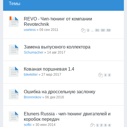
Темы
REVO - Чип-тюнинг от компании
Revotechnik
useless
» 09 сен 2011
...
1
31
32
33
Замена выпускного коллектора
Schumacher
» 14 авг 2017
Кованая поршневая 1.4
bikekiller
» 27 мар 2017
1
2
Ошибка на дроссельную заслонку
Bronnnikov
» 06 дек 2016
Etuners Russia - чип-тюнинг двигателей и
коробок передач
softic
» 30 июн 2014
1
2
3
4