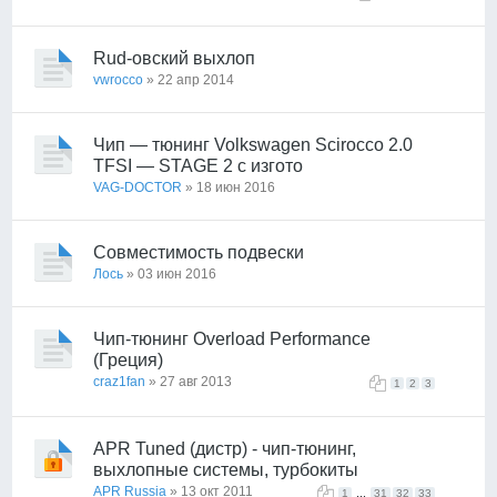
Rud-овский выхлоп
vwrocco
» 22 апр 2014
Чип — тюнинг Volkswagen Scirocco 2.0
TFSI — STAGE 2 с изгото
VAG-DOCTOR
» 18 июн 2016
Совместимость подвески
Лось
» 03 июн 2016
Чип-тюнинг Overload Performance
(Греция)
craz1fan
» 27 авг 2013
1
2
3
APR Tuned (дистр) - чип-тюнинг,
выхлопные системы, турбокиты
APR Russia
» 13 окт 2011
...
1
31
32
33