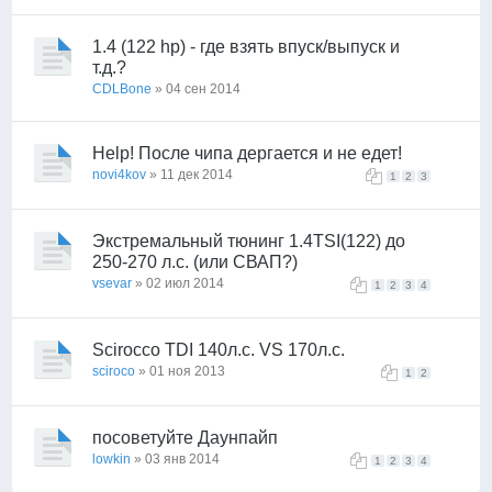
1.4 (122 hp) - где взять впуск/выпуск и
т.д.?
CDLBone
» 04 сен 2014
Help! После чипа дергается и не едет!
novi4kov
» 11 дек 2014
1
2
3
Экстремальный тюнинг 1.4TSI(122) до
250-270 л.с. (или СВАП?)
vsevar
» 02 июл 2014
1
2
3
4
Scirocco TDI 140л.с. VS 170л.с.
sciroco
» 01 ноя 2013
1
2
посоветуйте Даунпайп
lowkin
» 03 янв 2014
1
2
3
4