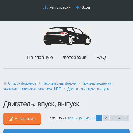
Регистрация
Вход
На главную
Фотоархив
FAQ
Список форумов
Технический форyм
Тюнинг: подвеска,
ходовая, тормозная система, КПП
Двигатель, впуск, выпуск
Двигатель, впуск, выпуск
Тем: 105 •
Страница
1
из
5
•
1
2
3
4
5
Новая тема