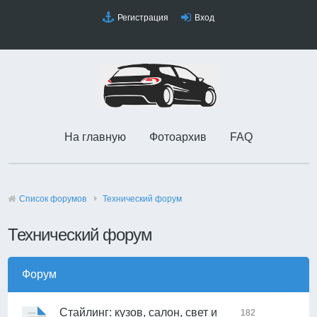
Регистрация
Вход
На главную
Фотоархив
FAQ
Список форумов
Технический форyм
Технический форyм
Форум
Стайлинг: кузов, салон, свет и
182