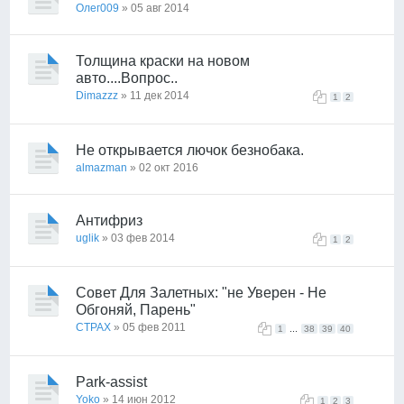
Олег009
» 05 авг 2014
Толщина краски на новом
авто....Вопрос..
Dimazzz
» 11 дек 2014
1
2
Не открывается лючок безнобака.
almazman
» 02 окт 2016
Антифриз
uglik
» 03 фев 2014
1
2
Совет Для Залетных: "не Уверен - Не
Обгоняй, Парень"
CTPAX
» 05 фев 2011
...
1
38
39
40
Park-assist
Yoko
» 14 июн 2012
1
2
3