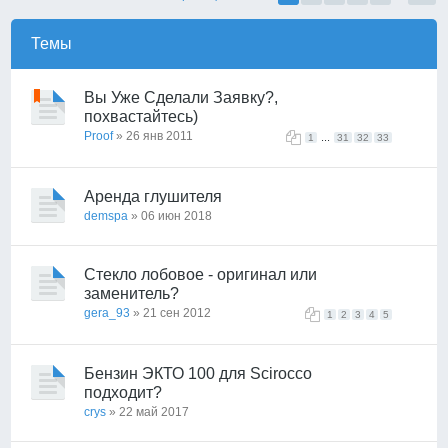
Темы
Вы Уже Сделали Заявку?,
похвастайтесь)
Proof
» 26 янв 2011
...
1
31
32
33
Аренда глушителя
demspa
» 06 июн 2018
Стекло лобовое - оригинал или
заменитель?
gera_93
» 21 сен 2012
1
2
3
4
5
Бензин ЭКТО 100 для Scirocco
подходит?
crys
» 22 май 2017