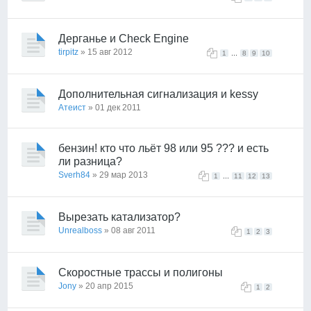
Дерганье и Check Engine
tirpitz
» 15 авг 2012
...
1
8
9
10
Дополнительная сигнализация и kessy
Атеист
» 01 дек 2011
бензин! кто что льёт 98 или 95 ??? и есть
ли разница?
Sverh84
» 29 мар 2013
...
1
11
12
13
Вырезать катализатор?
Unrealboss
» 08 авг 2011
1
2
3
Скоростные трассы и полигоны
Jony
» 20 апр 2015
1
2