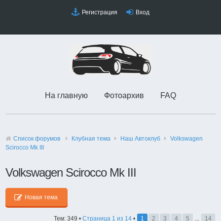
Регистрация
Вход
На главную
Фотоархив
FAQ
Список форумов
Клубная тема
Наш Автоклуб
Volkswagen
Scirocco Mk III
Volkswagen Scirocco Mk III
Новая тема
Тем: 349 •
Страница
1
из
14
•
1
2
3
4
5
...
14