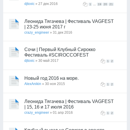
djtoxic
» 27 дек 2016
...
1
19
20
21
Леонида Тягачева | Фестиваль VAGFEST
| 23-25 июня 2017 г
crazy_engineer
» 31 дек 2016
Сочи | Первый Клубный Сирокко
Фестиваль #SCIROCCOFEST
djtoxic
» 30 май 2017
1
2
Новый год 2016 на море.
AlexAnikin
» 30 ноя 2015
1
2
Леонида Тягачева | Фестиваль VAGFEST
| 15, 16 и 17 июля 2016
crazy_engineer
» 01 апр 2016
1
2