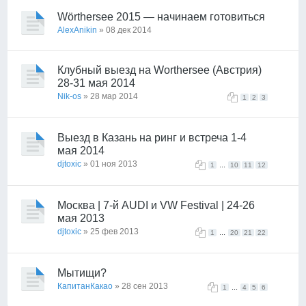
Wörthersee 2015 — начинаем готовиться
AlexAnikin
» 08 дек 2014
Клубный выезд на Worthersee (Австрия)
28-31 мая 2014
Nik-os
» 28 мар 2014
1
2
3
Выезд в Казань на ринг и встреча 1-4
мая 2014
djtoxic
» 01 ноя 2013
...
1
10
11
12
Москва | 7-й AUDI и VW Festival | 24-26
мая 2013
djtoxic
» 25 фев 2013
...
1
20
21
22
Мытищи?
КапитанКакао
» 28 сен 2013
...
1
4
5
6