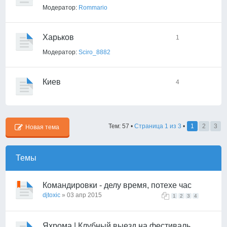
Модератор:
Rommario
Харьков
1
Модератор:
Sciro_8882
Киев
4
Тем: 57 •
Страница
1
из
3
•
1
2
3
Новая тема
Темы
Командировки - делу время, потехе час
djtoxic
» 03 апр 2015
1
2
3
4
Яхрома | Клубный выезд на фестиваль