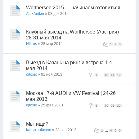
Wörthersee 2015 — начинаем готовиться
AlexAnikin
» 08 дек 2014
Клубный выезд на Worthersee (Австрия)
28-31 мая 2014
Nik-os
» 28 мар 2014
1
2
3
Выезд в Казань на ринг и встреча 1-4
мая 2014
djtoxic
» 01 ноя 2013
...
1
10
11
12
Москва | 7-й AUDI и VW Festival | 24-26
мая 2013
djtoxic
» 25 фев 2013
...
1
20
21
22
Мытищи?
КапитанКакао
» 28 сен 2013
...
1
4
5
6