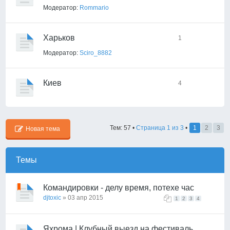
Модератор:
Rommario
Харьков
1
Модератор:
Sciro_8882
Киев
4
Тем: 57 •
Страница
1
из
3
•
1
2
3
Новая тема
Темы
Командировки - делу время, потехе час
djtoxic
» 03 апр 2015
1
2
3
4
Яхрома | Клубный выезд на фестиваль