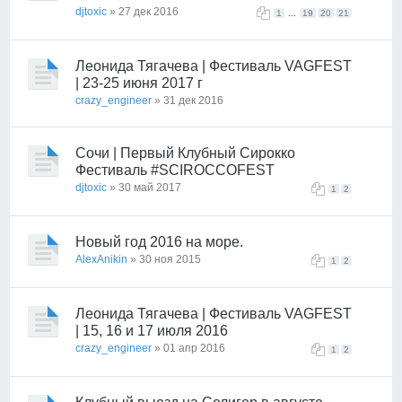
djtoxic
» 27 дек 2016
...
1
19
20
21
Леонида Тягачева | Фестиваль VAGFEST
| 23-25 июня 2017 г
crazy_engineer
» 31 дек 2016
Сочи | Первый Клубный Сирокко
Фестиваль #SCIROCCOFEST
djtoxic
» 30 май 2017
1
2
Новый год 2016 на море.
AlexAnikin
» 30 ноя 2015
1
2
Леонида Тягачева | Фестиваль VAGFEST
| 15, 16 и 17 июля 2016
crazy_engineer
» 01 апр 2016
1
2