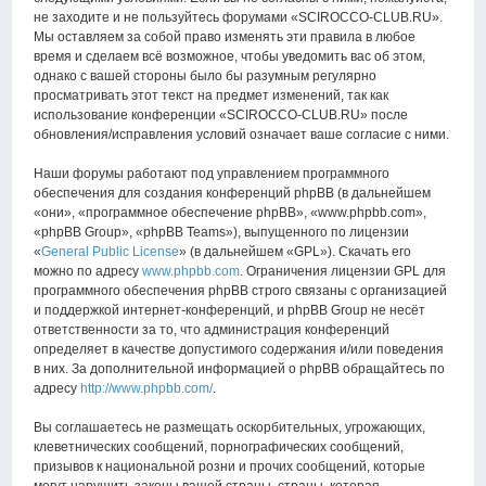
не заходите и не пользуйтесь форумами «SCIROCCO-CLUB.RU».
Мы оставляем за собой право изменять эти правила в любое
время и сделаем всё возможное, чтобы уведомить вас об этом,
однако с вашей стороны было бы разумным регулярно
просматривать этот текст на предмет изменений, так как
использование конференции «SCIROCCO-CLUB.RU» после
обновления/исправления условий означает ваше согласие с ними.
Наши форумы работают под управлением программного
обеспечения для создания конференций phpBB (в дальнейшем
«они», «программное обеспечение phpBB», «www.phpbb.com»,
«phpBB Group», «phpBB Teams»), выпущенного по лицензии
«
General Public License
» (в дальнейшем «GPL»). Скачать его
можно по адресу
www.phpbb.com
. Ограничения лицензии GPL для
программного обеспечения phpBB строго связаны с организацией
и поддержкой интернет-конференций, и phpBB Group не несёт
ответственности за то, что администрация конференций
определяет в качестве допустимого содержания и/или поведения
в них. За дополнительной информацией о phpBB обращайтесь по
адресу
http://www.phpbb.com/
.
Вы соглашаетесь не размещать оскорбительных, угрожающих,
клеветнических сообщений, порнографических сообщений,
призывов к национальной розни и прочих сообщений, которые