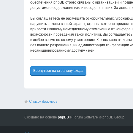
обеспечения phpBB строго связаны с организацией и подде
допустимого содержания и/или поведения в них. За допол
Вы соглашаетесь не размещать оскорбительных, угрожающи
нарушить законы вашей страны, страны, которая предост
привести к вашему немедленному отключению от конференци
возможности проведения такой политики. Вы соглашаетесь
в любое время по своему усмотрению. Как пользователь вы
без вашего разрешения, ни администрация конференции «S
несанкционированному доступу к ней.
Вернуться на страницу входа
Список форумов
Создано на основе
phpBB
® Forum Software © phpBB Group