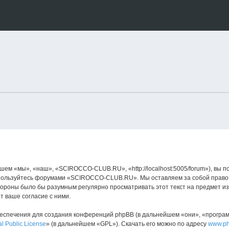
 «мы», «наш», «SCIROCCO-CLUB.RU», «http://localhost:5005/forum»), вы п
е пользуйтесь форумами «SCIROCCO-CLUB.RU». Мы оставляем за собой право 
стороны было бы разумным регулярно просматривать этот текст на предмет 
 ваше согласие с ними.
спечения для создания конференций phpBB (в дальнейшем «они», «програ
l Public License
» (в дальнейшем «GPL»). Скачать его можно по адресу
www.p