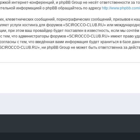
ржкой интернет-конференций, и phpBB Group не несёт ответственности за т
нительной информацией о phpBB обращайтесь по адресу
http://www.phpbb.com/
х, клеветнических сообщений, порнографических сообщений, призывов к нац
авляет услуги хостинга для форумов «SCIROCCO-CLUB.RU» или международно
и, при этом ваш провайдер будет поставлен в известность, если мы сочтём
 с тем, что администраторы форумов «SCIROCCO-CLUB.RU» имеют право удал
 согласны с тем, что введённая вами информация будет храниться в базе да
CIROCCO-CLUB.RU», ни phpBB Group не может быть ответственна за действи