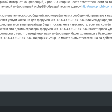
ржкой интернет-конференций, и phpBB Group не несёт ответственности за т
нительной информацией о phpBB обращайтесь по адресу
http://www.phpbb.com/
х, клеветнических сообщений, порнографических сообщений, призывов к нац
авляет услуги хостинга для форумов «SCIROCCO-CLUB.RU» или международно
и, при этом ваш провайдер будет поставлен в известность, если мы сочтём
 с тем, что администраторы форумов «SCIROCCO-CLUB.RU» имеют право удал
 согласны с тем, что введённая вами информация будет храниться в базе да
CIROCCO-CLUB.RU», ни phpBB Group не может быть ответственна за действи