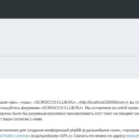
 «мы», «наш», «SCIROCCO-CLUB.RU», «http://localhost:5005/forum»), вы п
е пользуйтесь форумами «SCIROCCO-CLUB.RU». Мы оставляем за собой право 
стороны было бы разумным регулярно просматривать этот текст на предмет 
 ваше согласие с ними.
спечения для создания конференций phpBB (в дальнейшем «они», «програ
l Public License
» (в дальнейшем «GPL»). Скачать его можно по адресу
www.p