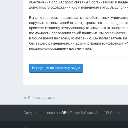
обеспечения phpBB строго связаны с организацией и подде
допустимого содержания и/или поведения в них. За допол
Вы соглашаетесь не размещать оскорбительных, угрожающи
нарушить законы вашей страны, страны, которая предост
привести к вашему немедленному отключению от конференци
возможности проведения такой политики. Вы соглашаетесь
в любое время по своему усмотрению. Как пользователь вы
без вашего разрешения, ни администрация конференции «S
несанкционированному доступу к ней.
Вернуться на страницу входа
Список форумов
Создано на основе
phpBB
® Forum Software © phpBB Group