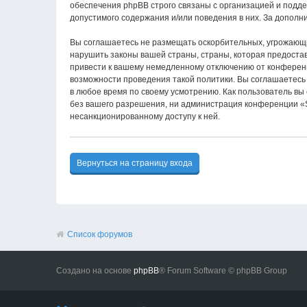
обеспечения phpBB строго связаны с организацией и подде
допустимого содержания и/или поведения в них. За допол
Вы соглашаетесь не размещать оскорбительных, угрожающи
нарушить законы вашей страны, страны, которая предост
привести к вашему немедленному отключению от конференци
возможности проведения такой политики. Вы соглашаетесь
в любое время по своему усмотрению. Как пользователь вы
без вашего разрешения, ни администрация конференции «S
несанкционированному доступу к ней.
Вернуться на страницу входа
Список форумов
Создано на основе
phpBB
® Forum Software © phpBB Group