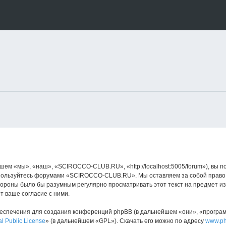
 «мы», «наш», «SCIROCCO-CLUB.RU», «http://localhost:5005/forum»), вы п
е пользуйтесь форумами «SCIROCCO-CLUB.RU». Мы оставляем за собой право 
стороны было бы разумным регулярно просматривать этот текст на предмет 
 ваше согласие с ними.
спечения для создания конференций phpBB (в дальнейшем «они», «програ
l Public License
» (в дальнейшем «GPL»). Скачать его можно по адресу
www.p