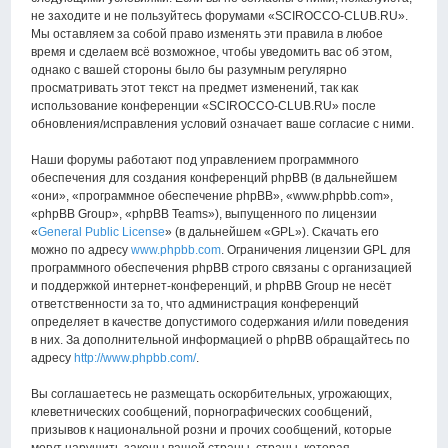
не заходите и не пользуйтесь форумами «SCIROCCO-CLUB.RU».
Мы оставляем за собой право изменять эти правила в любое
время и сделаем всё возможное, чтобы уведомить вас об этом,
однако с вашей стороны было бы разумным регулярно
просматривать этот текст на предмет изменений, так как
использование конференции «SCIROCCO-CLUB.RU» после
обновления/исправления условий означает ваше согласие с ними.
Наши форумы работают под управлением программного
обеспечения для создания конференций phpBB (в дальнейшем
«они», «программное обеспечение phpBB», «www.phpbb.com»,
«phpBB Group», «phpBB Teams»), выпущенного по лицензии
«
General Public License
» (в дальнейшем «GPL»). Скачать его
можно по адресу
www.phpbb.com
. Ограничения лицензии GPL для
программного обеспечения phpBB строго связаны с организацией
и поддержкой интернет-конференций, и phpBB Group не несёт
ответственности за то, что администрация конференций
определяет в качестве допустимого содержания и/или поведения
в них. За дополнительной информацией о phpBB обращайтесь по
адресу
http://www.phpbb.com/
.
Вы соглашаетесь не размещать оскорбительных, угрожающих,
клеветнических сообщений, порнографических сообщений,
призывов к национальной розни и прочих сообщений, которые