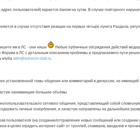
дрес пользователей) карается баном на сутки. В случае повторного наруше
именяется в случае отсутствия реакции на первые четыре пункта Раздела, рег
пишите им в ЛС - они няши
Любые публичные обсуждения действий модер
 Форума в ЛС с детальным описанием проблемы и предлагаемого пути решени
у клуба
adm@scirocco-club.ru
.
е установленной темы общения или комментарий в дискуссии, не имеющий о
ачастую занимающие большие объёмы
ногопользовательского сетевого общения, представляющий собой словесную
одержать личные оскорбления, и зачастую направлены на дальнейшее разжи
прав пользователя (на создание/отправление новых сообщений или создание 
едена в целях оградить интернет-сайт от троллей, спамеров, вандалов и проч