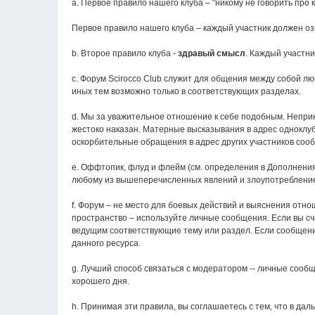
a. Первое правило нашего клуба – "никому не говорить про 
Первое правило нашего клуба – каждый участник должен оз
b. Второе правило клуба -
здравый смысл
. Каждый участн
c. Форум Scirocco Club служит для общения между собой 
иных тем возможно только в соответствующих разделах.
d. Мы за уважительное отношение к себе подобным. Неприк
жестоко наказан. Матерные высказывания в адрес одноклуб
оскорбительные обращения в адрес других участников сооб
e. Оффтопик, флуд и флейм (см. определения в Дополнения
любому из вышеперечисленных явлений и злоупотребление 
f. Форум – не место для боевых действий и выяснения отн
пространство – используйте личные сообщения. Если вы сч
ведущим соответствующие тему или раздел. Если сообщения
данного ресурса.
g. Лучший способ связаться с модератором -- личные сооб
хорошего дня.
h. Принимая эти правила, вы соглашаетесь с тем, что в д