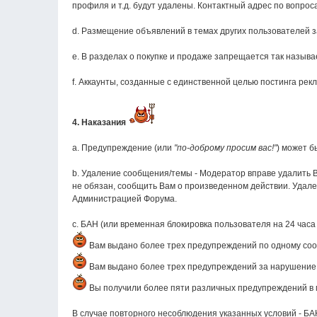
профиля и т.д. будут удалены. Контактный адрес по вопрос
d. Размещение объявлений в темах других пользователей 
e. В разделах о покупке и продаже запрещается так называ
f. Аккаунты, созданные с единственной целью постинга ре
4. Наказания
а. Предупреждение (или
"по-доброму просим вас!"
) может б
b. Удаление сообщения/темы - Модератор вправе удалить 
не обязан, сообщить Вам о произведенном действии. Удале
Администрацией Форума.
c. БАН (или временная блокировка пользователя на 24 часа
Вам выдано более трех предупреждений по одному соо
Вам выдано более трех предупреждений за нарушение од
Вы получили более пяти различных предупреждений в м
В случае повторного несоблюдения указанных условий - Б