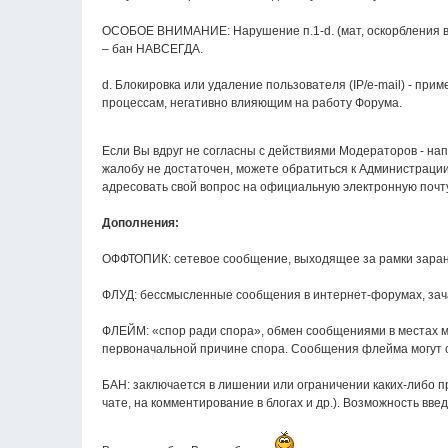
ОСОБОЕ ВНИМАНИЕ: Нарушение п.1-d. (мат, оскорбления в а
– бан НАВСЕГДА.
d. Блокировка или удаление пользователя (IP/e-mail) - пр
процессам, негативно влияющим на работу Форума.
Если Вы вдруг не согласны с действиями Модераторов - на
жалобу не достаточен, можете обратиться к Администрации
адресовать свой вопрос на официальную электронную почт
Дополнения:
ОФФТОПИК: сетевое сообщение, выходящее за рамки заране
ФЛУД: бессмысленные сообщения в интернет-форумах, з
ФЛЕЙМ: «спор ради спора», обмен сообщениями в местах м
первоначальной причине спора. Сообщения флейма могут с
БАН: заключается в лишении или ограничении каких-либо 
чате, на комментирование в блогах и др.). Возможность вв