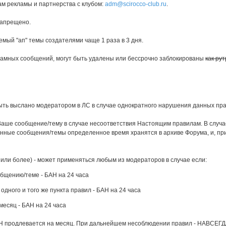
ам рекламы и партнерства с клубом:
adm@scirocco-club.ru
.
запрещено.
емый "ап" темы создателями чаще 1 раза в 3 дня.
кламных сообщений, могут быть удалены или бессрочно заблокированы
как ру
ыть выслано модератором в ЛС в случае однократного нарушения данных пр
Ваше сообщение/тему в случае несоответствия Настоящим правилам. В случ
нные сообщения/темы определенное время хранятся в архиве Форума, и, при
 или более) - может применяться любым из модераторов в случае если:
бщению/теме - БАН на 24 часа
ного и того же пункта правил - БАН на 24 часа
есяц - БАН на 24 часа
АН продлевается на месяц. При дальнейшем несоблюдении правил - НАВСЕГД