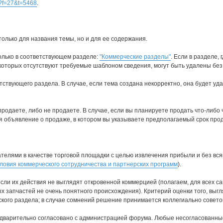
hp?f=27&t=5468
.
только для названия темы, но и для ее содержания.
олько в соответствующем разделе:
"Коммерческие разделы"
. Если в разделе,
 которых отсутствуют требуемые шаблоном сведения, могут быть удалены без
твующего раздела. В случае, если тема создана некорректно, она будет удал
продаете, либо не продаете. В случае, если вы планируете продать что-либо
тся объявление о продаже, в котором вы указываете предполагаемый срок про
елями в качестве торговой площадки с целью извлечения прибыли и без вся
ловия коммерческого сотрудничества и партнерских программ
).
если их действия не выглядят откровенной коммерцией (полагаем, для всех 
 запчастей не очень понятного происхождения). Критерий оценки того, выгля
ого раздела; в случае сомнений решение принимается коллегиально совето
дварительно согласовано с администрацией форума. Любые несогласованные