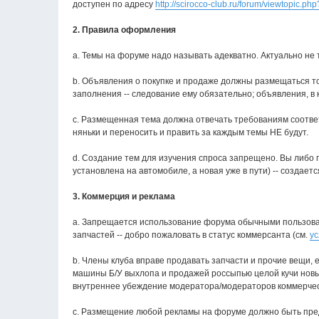
доступен по адресу
http://scirocco-club.ru/forum/viewtopic.p
2. Правила оформления
a. Темы на форуме надо называть адекватно. Актуально не 
b. Объявления о покупке и продаже должны размещаться т
заполнения -- следование ему обязательно; объявления, в
с. Размещенная тема должна отвечать требованиям соответс
няньки и переносить и править за каждым темы НЕ будут.
d. Создание тем для изучения спроса запрещено. Вы либо 
установлена на автомобиле, а новая уже в пути) -- создае
3. Коммерция и реклама
a. Запрещается использование форума обычными пользоват
запчастей -- добро пожаловать в статус коммерсанта (см.
ус
b. Члены клуба вправе продавать запчасти и прочие вещи, 
машины Б/У выхлопа и продажей россыпью целой кучи новых
внутреннее убеждение модератора/модераторов коммерческ
c. Размещение любой рекламы на форуме должно быть пре