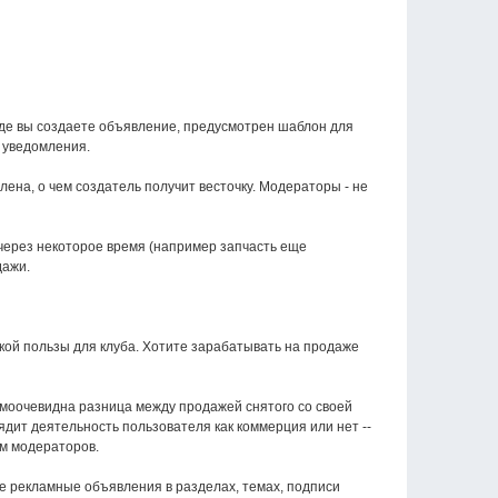
 где вы создаете объявление, предусмотрен шаблон для
 уведомления.
ена, о чем создатель получит весточку. Модераторы - не
 через некоторое время (например запчасть еще
дажи.
кой пользы для клуба. Хотите зарабатывать на продаже
самоочевидна разница между продажей снятого со своей
дит деятельность пользователя как коммерция или нет --
м модераторов.
 рекламные объявления в разделах, темах, подписи