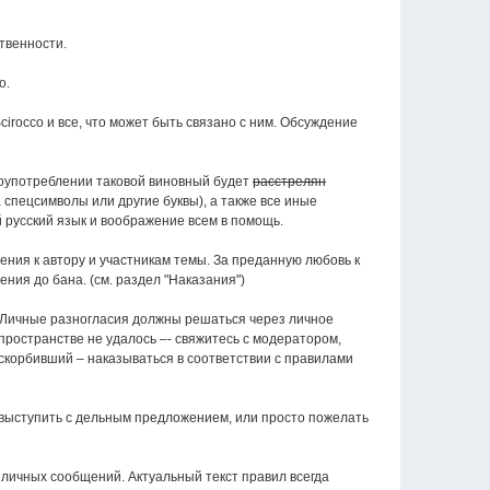
твенности.
о.
cirocco и все, что может быть связано с ним. Обсуждение
лоупотреблении таковой виновный будет
расстрелян
спецсимволы или другие буквы), а также все иные
 русский язык и воображение всем в помощь.
ния к автору и участникам темы. За преданную любовь к
ия до бана. (см. раздел "Наказания")
. Личные разногласия должны решаться через личное
пространстве не удалось –- свяжитесь с модератором,
скорбивший – наказываться в соответствии с правилами
, выступить с дельным предложением, или просто пожелать
 личных сообщений. Актуальный текст правил всегда