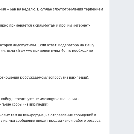
ния – бан на неделю. В случае злоупотребления терпением
улярно применяется к спам-ботам и прочим интернет-
аторов недопустимы. Если ответ Модератора на Вашу
я. Если к Вам уже применен пункт 4d, то необходимо
тношения к обсуждаемому вопросу (из википедии).
 войну, нередко уже не имеющую отношения к
гание ссоры (из википедии)
новых тем на веб-форуме, на отправление сообщений в
их лиц, чьи сообщения вредят продуктивной работе ресурса