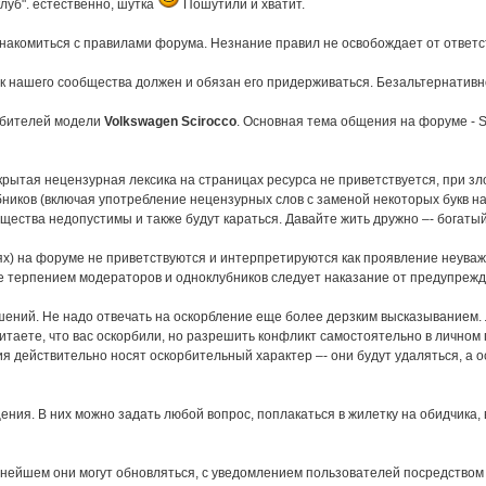
клуб". естественно, шутка
Пошутили и хватит.
накомиться с правилами форума. Незнание правил не освобождает от ответс
ик нашего сообщества должен и обязан его придерживаться. Безальтернативн
любителей модели
Volkswagen Scirocco
. Основная тема общения на форуме - S
рытая нецензурная лексика на страницах ресурса не приветствуется, при з
ников (включая употребление нецензурных слов с заменой некоторых букв на 
щества недопустимы и также будут караться. Давайте жить дружно –- богатый
х) на форуме не приветствуются и интерпретируются как проявление неуваже
терпением модераторов и одноклубников следует наказание от предупрежден
ошений. Не надо отвечать на оскорбление еще более дерзким высказыванием
итаете, что вас оскорбили, но разрешить конфликт самостоятельно в личном 
 действительно носят оскорбительный характер –- они будут удаляться, а о
щения. В них можно задать любой вопрос, поплакаться в жилетку на обидчика
альнейшем они могут обновляться, с уведомлением пользователей посредством