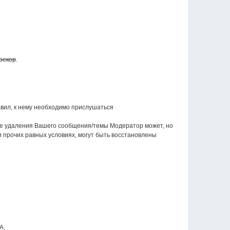
трекер
.
авил, к нему необходимо прислушаться
ае удаления Вашего сообщения/темы Модератор может, но
 прочих равных условиях, могут быть восстановлены
А.