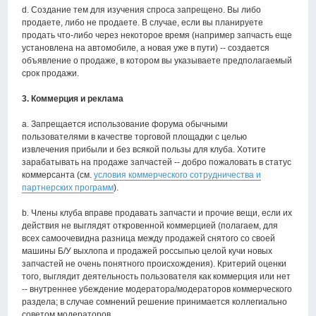
d. Создание тем для изучения спроса запрещено. Вы либо
продаете, либо не продаете. В случае, если вы планируете
продать что-либо через некоторое время (например запчасть еще
установлена на автомобиле, а новая уже в пути) -- создается
объявление о продаже, в котором вы указываете предполагаемый
срок продажи.
3. Коммерция и реклама
a. Запрещается использование форума обычными
пользователями в качестве торговой площадки с целью
извлечения прибыли и без всякой пользы для клуба. Хотите
зарабатывать на продаже запчастей -- добро пожаловать в статус
коммерсанта (см.
условия коммерческого сотрудничества и
партнерских программ
).
b. Члены клуба вправе продавать запчасти и прочие вещи, если их
действия не выглядят откровенной коммерцией (полагаем, для
всех самоочевидна разница между продажей снятого со своей
машины Б/У выхлопа и продажей россыпью целой кучи новых
запчастей не очень понятного происхождения). Критерий оценки
того, выглядит деятельность пользователя как коммерция или нет
-- внутреннее убеждение модератора/модераторов коммерческого
раздела; в случае сомнений решение принимается коллегиально
советом модераторов.