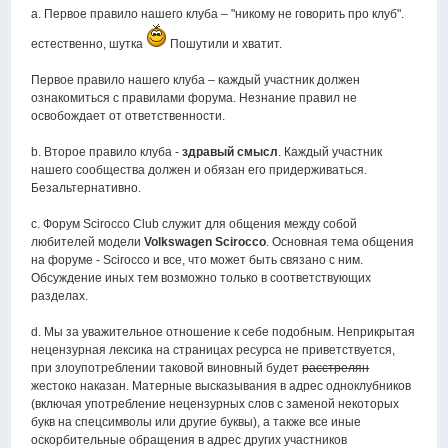
a. Первое правило нашего клуба – "никому не говорить про клуб".
естественно, шутка
Пошутили и хватит.
Первое правило нашего клуба – каждый участник должен
ознакомиться с правилами форума. Незнание правил не
освобождает от ответственности.
b. Второе правило клуба -
здравый смысл
. Каждый участник
нашего сообщества должен и обязан его придерживаться.
Безальтернативно.
c. Форум Scirocco Club служит для общения между собой
любителей модели
Volkswagen Scirocco
. Основная тема общения
на форуме - Scirocco и все, что может быть связано с ним.
Обсуждение иных тем возможно только в соответствующих
разделах.
d. Мы за уважительное отношение к себе подобным. Неприкрытая
нецензурная лексика на страницах ресурса не приветствуется,
при злоупотреблении таковой виновный будет
расстрелян
жестоко наказан. Матерные высказывания в адрес одноклубников
(включая употребление нецензурных слов с заменой некоторых
букв на спецсимволы или другие буквы), а также все иные
оскорбительные обращения в адрес других участников