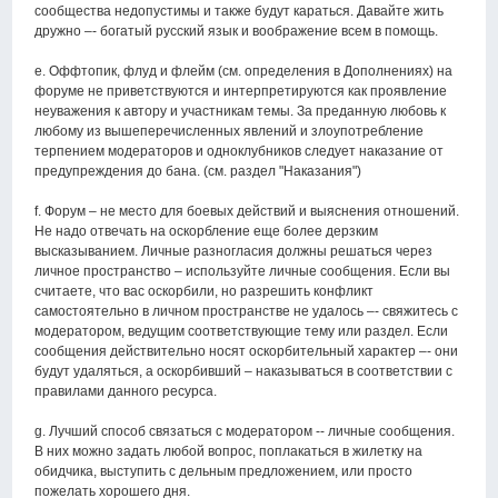
сообщества недопустимы и также будут караться. Давайте жить
дружно –- богатый русский язык и воображение всем в помощь.
e. Оффтопик, флуд и флейм (см. определения в Дополнениях) на
форуме не приветствуются и интерпретируются как проявление
неуважения к автору и участникам темы. За преданную любовь к
любому из вышеперечисленных явлений и злоупотребление
терпением модераторов и одноклубников следует наказание от
предупреждения до бана. (см. раздел "Наказания")
f. Форум – не место для боевых действий и выяснения отношений.
Не надо отвечать на оскорбление еще более дерзким
высказыванием. Личные разногласия должны решаться через
личное пространство – используйте личные сообщения. Если вы
считаете, что вас оскорбили, но разрешить конфликт
самостоятельно в личном пространстве не удалось –- свяжитесь с
модератором, ведущим соответствующие тему или раздел. Если
сообщения действительно носят оскорбительный характер –- они
будут удаляться, а оскорбивший – наказываться в соответствии с
правилами данного ресурса.
g. Лучший способ связаться с модератором -- личные сообщения.
В них можно задать любой вопрос, поплакаться в жилетку на
обидчика, выступить с дельным предложением, или просто
пожелать хорошего дня.