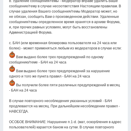
b. Удаление сообщения/темы - Модератор вправе удалить Ваше
сообщение/тему в случае несоответствия Настоящим правилам. В
случае удаления Вашего сообщения/темы Модератор может, но
не обязан, сообщить Вам о произведенном действии. Удаленные
сообщения/темы определенное время хранятся в архиве Форума,
и, при прочих равных условиях, могут быть восстановлены
Администрацией Форума.
c. БАН (или временная блокировка пользователя на 24 часа или
более) - может применяться любым из модераторов в случае если:
Вам выдано более трех предупреждений по одному
сообщению/теме - БАН на 24 часа
Вам выдано более трех предупреждений за нарушение
одного и того же пункта правил - БАН на 24 часа
Вы получили более пяти различных предупреждений в месяц
- БАН на 24 часа
В случае повторного несоблюдения указанных условий - БАН
продлевается на месяц. При дальнейшем несоблюдении правил -
НАВСЕГДА.
ОСОБОЕ ВНИМАНИЕ: Нарушение п.1-d. (мат, оскорбления в адрес
пользователей) карается баном на сутки. В случае повторного