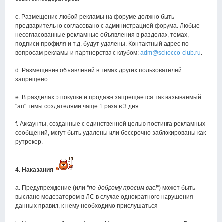
c. Размещение любой рекламы на форуме должно быть
предварительно согласовано с администрацией форума. Любые
несогласованные рекламные объявления в разделах, темах,
подписи профиля и т.д. будут удалены. Контактный адрес по
вопросам рекламы и партнерства с клубом:
adm@scirocco-club.ru
.
d. Размещение объявлений в темах других пользователей
запрещено.
e. В разделах о покупке и продаже запрещается так называемый
"ап" темы создателями чаще 1 раза в 3 дня.
f. Аккаунты, созданные с единственной целью постинга рекламных
сообщений, могут быть удалены или бессрочно заблокированы
как
рутрекер
.
4. Наказания
а. Предупреждение (или
"по-доброму просим вас!"
) может быть
выслано модератором в ЛС в случае однократного нарушения
данных правил, к нему необходимо прислушаться