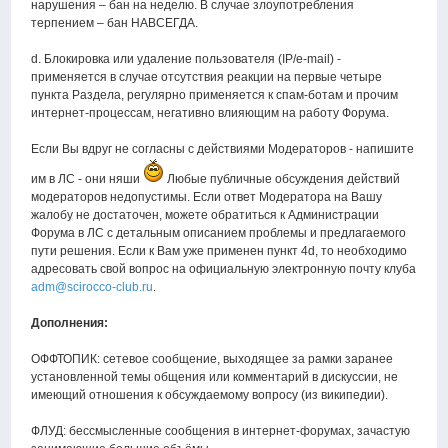
нарушения – бан на неделю. В случае злоупотребления
терпением – бан НАВСЕГДА.
d. Блокировка или удаление пользователя (IP/e-mail) -
применяется в случае отсутствия реакции на первые четыре
пункта Раздела, регулярно применяется к спам-ботам и прочим
интернет-процессам, негативно влияющим на работу Форума.
Если Вы вдруг не согласны с действиями Модераторов - напишите
им в ЛС - они няши
Любые публичные обсуждения действий
модераторов недопустимы. Если ответ Модератора на Вашу
жалобу не достаточен, можете обратиться к Администрации
Форума в ЛС с детальным описанием проблемы и предлагаемого
пути решения. Если к Вам уже применен пункт 4d, то необходимо
адресовать свой вопрос на официальную электронную почту клуба
adm@scirocco-club.ru
.
Дополнения:
ОФФТОПИК: сетевое сообщение, выходящее за рамки заранее
установленной темы общения или комментарий в дискуссии, не
имеющий отношения к обсуждаемому вопросу (из википедии).
ФЛУД: бессмысленные сообщения в интернет-форумах, зачастую