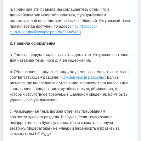
h. Принимая эти правила, вы соглашаетесь с тем, что в
дальнейшем они могут обновляться, с уведомлением
пользователей посредством личных сообщений. Актуальный текст
правил всегда доступен по адресу
http://scirocco-
club.ru/forum/viewtopic.php?f=27&t=5468
.
2. Правила оформления
a. Темы на форуме надо называть адекватно. Актуально не только
для названия темы, но и для ее содержания.
b. Объявления о покупке и продаже должны размещаться только в
соответствующем разделе:
"Коммерческие разделы"
. Если в
разделе, где вы создаете объявление, предусмотрен шаблон для
заполнения -- следование ему обязательно; объявления, в
которых отсутствуют требуемые шаблоном сведения, могут быть
удалены без уведомления.
с. Размещенная тема должна отвечать требованиям
соответствующего раздела. В случае, если тема создана
некорректно, она будет удалена, о чем создатель получит
весточку. Модераторы - не няньки и переносить и править за
каждым темы НЕ будут.