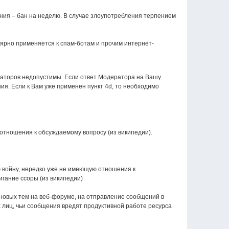
ния – бан на неделю. В случае злоупотребления терпением
улярно применяется к спам-ботам и прочим интернет-
аторов недопустимы. Если ответ Модератора на Вашу
я. Если к Вам уже применен пункт 4d, то необходимо
тношения к обсуждаемому вопросу (из википедии).
 войну, нередко уже не имеющую отношения к
гание ссоры (из википедии)
новых тем на веб-форуме, на отправление сообщений в
их лиц, чьи сообщения вредят продуктивной работе ресурса