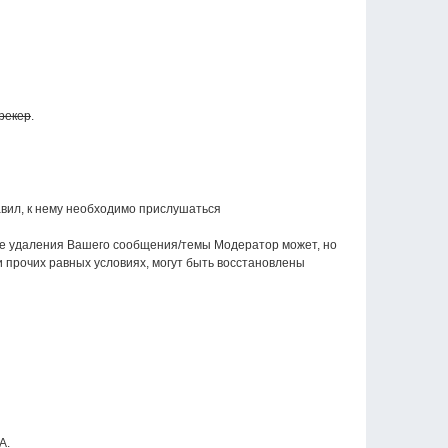
трекер
.
авил, к нему необходимо прислушаться
ае удаления Вашего сообщения/темы Модератор может, но
 прочих равных условиях, могут быть восстановлены
А.