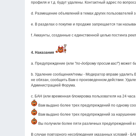
профиля и т.д. будут удалены. Контактный адрес по вопрос
d. Размещение объявлений в темах других пользователей 
e. В разделах о покупке и продаже запрещается так называ
f. Аккаунты, созданные с единственной целью постинга ре
4. Наказания
а. Предупреждение (или
"по-доброму просим вас!"
) может б
b. Удаление сообщения/темы - Модератор вправе удалить 
не обязан, сообщить Вам о произведенном действии. Удале
Администрацией Форума.
c. БАН (или временная блокировка пользователя на 24 часа
Вам выдано более трех предупреждений по одному соо
Вам выдано более трех предупреждений за нарушение од
Вы получили более пяти различных предупреждений в м
В случае повторного несоблюдения указанных условий - Б