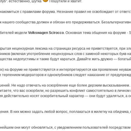
клуб". естественно, шутка
Пошутили и хватит.
накомиться с правилами форума. Незнание правил не освобождает от ответс
ик нашего сообщества должен и обязан его придерживаться. Безальтернативн
любителей модели
Volkswagen Scirocco
. Основная тема общения на форуме - S
рытая нецензурная лексика на страницах ресурса не приветствуется, при з
ников (включая употребление нецензурных слов с заменой некоторых букв на 
щества недопустимы и также будут караться. Давайте жить дружно –- богатый
х) на форуме не приветствуются и интерпретируются как проявление неуваже
терпением модераторов и одноклубников следует наказание от предупрежден
ошений. Не надо отвечать на оскорбление еще более дерзким высказыванием
итаете, что вас оскорбили, но разрешить конфликт самостоятельно в личном 
 действительно носят оскорбительный характер –- они будут удаляться, а о
щения. В них можно задать любой вопрос, поплакаться в жилетку на обидчика
альнейшем они могут обновляться, с уведомлением пользователей посредством