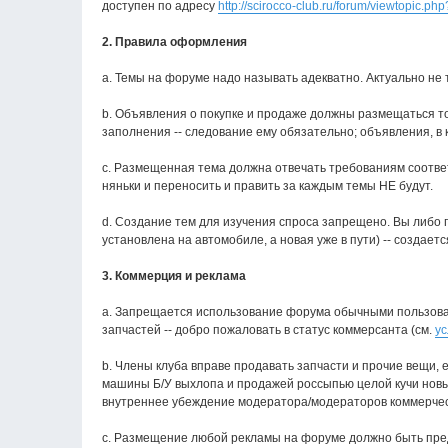
доступен по адресу
http://scirocco-club.ru/forum/viewtopic.p
2. Правила оформления
a. Темы на форуме надо называть адекватно. Актуально не 
b. Объявления о покупке и продаже должны размещаться т
заполнения -- следование ему обязательно; объявления, в
с. Размещенная тема должна отвечать требованиям соответс
няньки и переносить и править за каждым темы НЕ будут.
d. Создание тем для изучения спроса запрещено. Вы либо 
установлена на автомобиле, а новая уже в пути) -- создае
3. Коммерция и реклама
a. Запрещается использование форума обычными пользоват
запчастей -- добро пожаловать в статус коммерсанта (см.
ус
b. Члены клуба вправе продавать запчасти и прочие вещи, 
машины Б/У выхлопа и продажей россыпью целой кучи новых
внутреннее убеждение модератора/модераторов коммерческ
c. Размещение любой рекламы на форуме должно быть пре