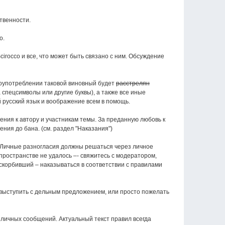
твенности.
о.
cirocco и все, что может быть связано с ним. Обсуждение
лоупотреблении таковой виновный будет
расстрелян
спецсимволы или другие буквы), а также все иные
 русский язык и воображение всем в помощь.
ния к автору и участникам темы. За преданную любовь к
ия до бана. (см. раздел "Наказания")
. Личные разногласия должны решаться через личное
пространстве не удалось –- свяжитесь с модератором,
скорбивший – наказываться в соответствии с правилами
, выступить с дельным предложением, или просто пожелать
 личных сообщений. Актуальный текст правил всегда