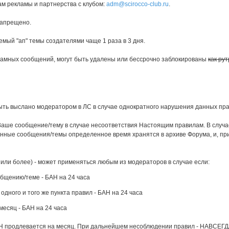
ам рекламы и партнерства с клубом:
adm@scirocco-club.ru
.
запрещено.
емый "ап" темы создателями чаще 1 раза в 3 дня.
кламных сообщений, могут быть удалены или бессрочно заблокированы
как ру
ыть выслано модератором в ЛС в случае однократного нарушения данных пр
Ваше сообщение/тему в случае несоответствия Настоящим правилам. В случ
нные сообщения/темы определенное время хранятся в архиве Форума, и, при
 или более) - может применяться любым из модераторов в случае если:
бщению/теме - БАН на 24 часа
ного и того же пункта правил - БАН на 24 часа
есяц - БАН на 24 часа
АН продлевается на месяц. При дальнейшем несоблюдении правил - НАВСЕГД