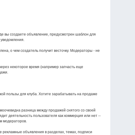
 где вы создаете объявление, предусмотрен шаблон для
 уведомления.
ена, о чем создатель получит весточку. Модераторы - не
 через некоторое время (например запчасть еще
дажи.
кой пользы для клуба. Хотите зарабатывать на продаже
самоочевидна разница между продажей снятого со своей
дит деятельность пользователя как коммерция или нет --
м модераторов.
 рекламные объявления в разделах, темах, подписи