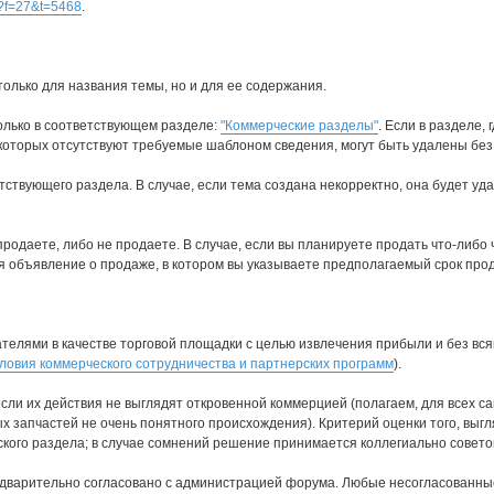
hp?f=27&t=5468
.
только для названия темы, но и для ее содержания.
олько в соответствующем разделе:
"Коммерческие разделы"
. Если в разделе,
 которых отсутствуют требуемые шаблоном сведения, могут быть удалены без
твующего раздела. В случае, если тема создана некорректно, она будет удал
продаете, либо не продаете. В случае, если вы планируете продать что-либо
тся объявление о продаже, в котором вы указываете предполагаемый срок про
елями в качестве торговой площадки с целью извлечения прибыли и без вся
ловия коммерческого сотрудничества и партнерских программ
).
если их действия не выглядят откровенной коммерцией (полагаем, для всех 
 запчастей не очень понятного происхождения). Критерий оценки того, выгля
ого раздела; в случае сомнений решение принимается коллегиально совето
дварительно согласовано с администрацией форума. Любые несогласованные