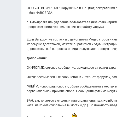
ОСОБОЕ ВНИМАНИЕ: Нарушение п.1-d. (мат, оскорбления в а
– бан НАВСЕГДА.
d. Блокировка или удаление пользователя (IP/e-mail) - пр
процессам, негативно влияющим на работу Форума.
Если Вы вдруг не согласны с действиями Модераторов - на
жалобу не достаточен, можете обратиться к Администрации
адресовать свой вопрос на официальную электронную почт
Дополнения:
ОФФТОПИК: сетевое сообщение, выходящее за рамки заране
ФЛУД: бессмысленные сообщения в интернет-форумах, з
ФЛЕЙМ: «спор ради спора», обмен сообщениями в местах м
первоначальной причине спора. Сообщения флейма могут с
БАН: заключается в лишении или ограничении каких-либо 
чате, на комментирование в блогах и др.). Возможность вв