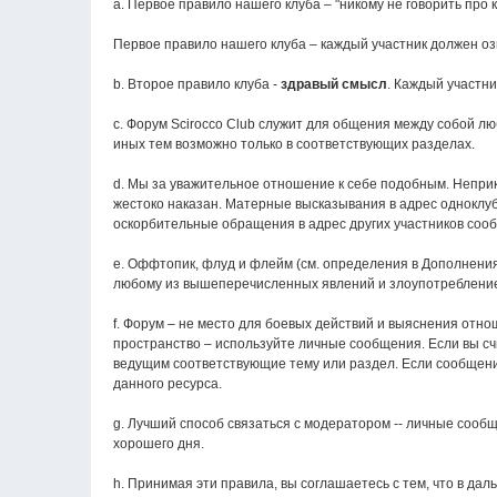
a. Первое правило нашего клуба – "никому не говорить про 
Первое правило нашего клуба – каждый участник должен оз
b. Второе правило клуба -
здравый смысл
. Каждый участн
c. Форум Scirocco Club служит для общения между собой 
иных тем возможно только в соответствующих разделах.
d. Мы за уважительное отношение к себе подобным. Неприк
жестоко наказан. Матерные высказывания в адрес одноклуб
оскорбительные обращения в адрес других участников сооб
e. Оффтопик, флуд и флейм (см. определения в Дополнения
любому из вышеперечисленных явлений и злоупотребление 
f. Форум – не место для боевых действий и выяснения отн
пространство – используйте личные сообщения. Если вы сч
ведущим соответствующие тему или раздел. Если сообщения
данного ресурса.
g. Лучший способ связаться с модератором -- личные сооб
хорошего дня.
h. Принимая эти правила, вы соглашаетесь с тем, что в д