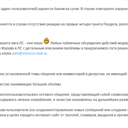
дрес пользователей) карается баном на сутки. В случае повторного наруше
именяется в случае отсутствия реакции на первые четыре пункта Раздела, рег
пишите им в ЛС - они няши
Любые публичные обсуждения действий модер
 Форума в ЛС с детальным описанием проблемы и предлагаемого пути решени
у клуба
adm@scirocco-club.ru
.
е установленной темы общения или комментарий в дискуссии, не имеющий о
ачастую занимающие большие объёмы
ногопользовательского сетевого общения, представляющий собой словесную
одержать личные оскорбления, и зачастую направлены на дальнейшее разжи
прав пользователя (на создание/отправление новых сообщений или создание 
едена в целях оградить интернет-сайт от троллей, спамеров, вандалов и проч