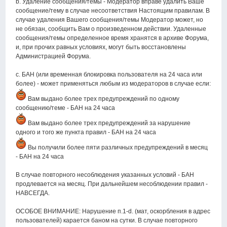
b. Удаление сообщения/темы - Модератор вправе удалить Ваше
сообщение/тему в случае несоответствия Настоящим правилам. В
случае удаления Вашего сообщения/темы Модератор может, но
не обязан, сообщить Вам о произведенном действии. Удаленные
сообщения/темы определенное время хранятся в архиве Форума,
и, при прочих равных условиях, могут быть восстановлены
Администрацией Форума.
c. БАН (или временная блокировка пользователя на 24 часа или
более) - может применяться любым из модераторов в случае если:
Вам выдано более трех предупреждений по одному
сообщению/теме - БАН на 24 часа
Вам выдано более трех предупреждений за нарушение
одного и того же пункта правил - БАН на 24 часа
Вы получили более пяти различных предупреждений в месяц
- БАН на 24 часа
В случае повторного несоблюдения указанных условий - БАН
продлевается на месяц. При дальнейшем несоблюдении правил -
НАВСЕГДА.
ОСОБОЕ ВНИМАНИЕ: Нарушение п.1-d. (мат, оскорбления в адрес
пользователей) карается баном на сутки. В случае повторного