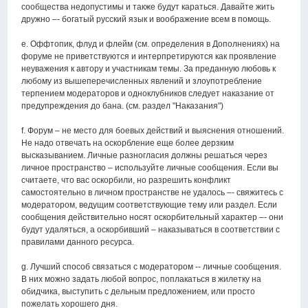
сообщества недопустимы и также будут караться. Давайте жить
дружно –- богатый русский язык и воображение всем в помощь.
e. Оффтопик, флуд и флейм (см. определения в Дополнениях) на
форуме не приветствуются и интерпретируются как проявление
неуважения к автору и участникам темы. За преданную любовь к
любому из вышеперечисленных явлений и злоупотребление
терпением модераторов и одноклубников следует наказание от
предупреждения до бана. (см. раздел "Наказания")
f. Форум – не место для боевых действий и выяснения отношений.
Не надо отвечать на оскорбление еще более дерзким
высказыванием. Личные разногласия должны решаться через
личное пространство – используйте личные сообщения. Если вы
считаете, что вас оскорбили, но разрешить конфликт
самостоятельно в личном пространстве не удалось –- свяжитесь с
модератором, ведущим соответствующие тему или раздел. Если
сообщения действительно носят оскорбительный характер –- они
будут удаляться, а оскорбивший – наказываться в соответствии с
правилами данного ресурса.
g. Лучший способ связаться с модератором -- личные сообщения.
В них можно задать любой вопрос, поплакаться в жилетку на
обидчика, выступить с дельным предложением, или просто
пожелать хорошего дня.