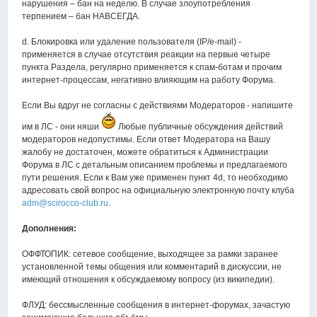
нарушения – бан на неделю. В случае злоупотребления
терпением – бан НАВСЕГДА.
d. Блокировка или удаление пользователя (IP/e-mail) -
применяется в случае отсутствия реакции на первые четыре
пункта Раздела, регулярно применяется к спам-ботам и прочим
интернет-процессам, негативно влияющим на работу Форума.
Если Вы вдруг не согласны с действиями Модераторов - напишите
им в ЛС - они няши
Любые публичные обсуждения действий
модераторов недопустимы. Если ответ Модератора на Вашу
жалобу не достаточен, можете обратиться к Администрации
Форума в ЛС с детальным описанием проблемы и предлагаемого
пути решения. Если к Вам уже применен пункт 4d, то необходимо
адресовать свой вопрос на официальную электронную почту клуба
adm@scirocco-club.ru
.
Дополнения:
ОФФТОПИК: сетевое сообщение, выходящее за рамки заранее
установленной темы общения или комментарий в дискуссии, не
имеющий отношения к обсуждаемому вопросу (из википедии).
ФЛУД: бессмысленные сообщения в интернет-форумах, зачастую