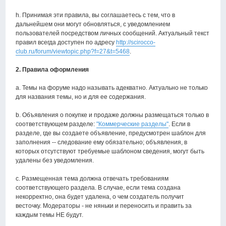
h. Принимая эти правила, вы соглашаетесь с тем, что в
дальнейшем они могут обновляться, с уведомлением
пользователей посредством личных сообщений. Актуальный текст
правил всегда доступен по адресу
http://scirocco-
club.ru/forum/viewtopic.php?f=27&t=5468
.
2. Правила оформления
a. Темы на форуме надо называть адекватно. Актуально не только
для названия темы, но и для ее содержания.
b. Объявления о покупке и продаже должны размещаться только в
соответствующем разделе:
"Коммерческие разделы"
. Если в
разделе, где вы создаете объявление, предусмотрен шаблон для
заполнения -- следование ему обязательно; объявления, в
которых отсутствуют требуемые шаблоном сведения, могут быть
удалены без уведомления.
с. Размещенная тема должна отвечать требованиям
соответствующего раздела. В случае, если тема создана
некорректно, она будет удалена, о чем создатель получит
весточку. Модераторы - не няньки и переносить и править за
каждым темы НЕ будут.