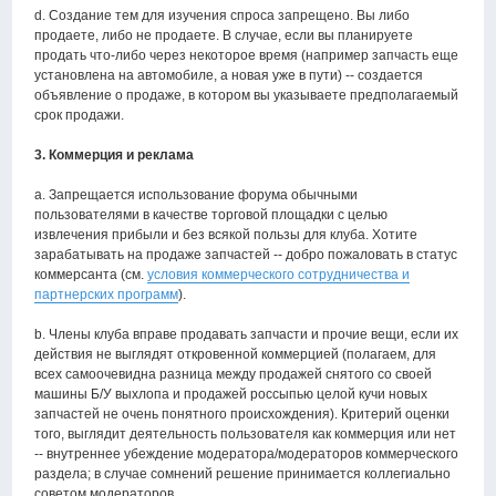
d. Создание тем для изучения спроса запрещено. Вы либо
продаете, либо не продаете. В случае, если вы планируете
продать что-либо через некоторое время (например запчасть еще
установлена на автомобиле, а новая уже в пути) -- создается
объявление о продаже, в котором вы указываете предполагаемый
срок продажи.
3. Коммерция и реклама
a. Запрещается использование форума обычными
пользователями в качестве торговой площадки с целью
извлечения прибыли и без всякой пользы для клуба. Хотите
зарабатывать на продаже запчастей -- добро пожаловать в статус
коммерсанта (см.
условия коммерческого сотрудничества и
партнерских программ
).
b. Члены клуба вправе продавать запчасти и прочие вещи, если их
действия не выглядят откровенной коммерцией (полагаем, для
всех самоочевидна разница между продажей снятого со своей
машины Б/У выхлопа и продажей россыпью целой кучи новых
запчастей не очень понятного происхождения). Критерий оценки
того, выглядит деятельность пользователя как коммерция или нет
-- внутреннее убеждение модератора/модераторов коммерческого
раздела; в случае сомнений решение принимается коллегиально
советом модераторов.