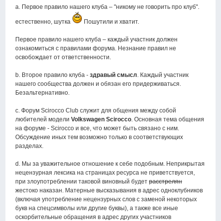
a. Первое правило нашего клуба – "никому не говорить про клуб".
естественно, шутка
Пошутили и хватит.
Первое правило нашего клуба – каждый участник должен
ознакомиться с правилами форума. Незнание правил не
освобождает от ответственности.
b. Второе правило клуба -
здравый смысл
. Каждый участник
нашего сообщества должен и обязан его придерживаться.
Безальтернативно.
c. Форум Scirocco Club служит для общения между собой
любителей модели
Volkswagen Scirocco
. Основная тема общения
на форуме - Scirocco и все, что может быть связано с ним.
Обсуждение иных тем возможно только в соответствующих
разделах.
d. Мы за уважительное отношение к себе подобным. Неприкрытая
нецензурная лексика на страницах ресурса не приветствуется,
при злоупотреблении таковой виновный будет
расстрелян
жестоко наказан. Матерные высказывания в адрес одноклубников
(включая употребление нецензурных слов с заменой некоторых
букв на спецсимволы или другие буквы), а также все иные
оскорбительные обращения в адрес других участников