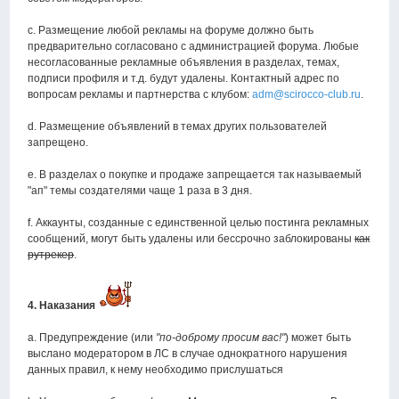
c. Размещение любой рекламы на форуме должно быть
предварительно согласовано с администрацией форума. Любые
несогласованные рекламные объявления в разделах, темах,
подписи профиля и т.д. будут удалены. Контактный адрес по
вопросам рекламы и партнерства с клубом:
adm@scirocco-club.ru
.
d. Размещение объявлений в темах других пользователей
запрещено.
e. В разделах о покупке и продаже запрещается так называемый
"ап" темы создателями чаще 1 раза в 3 дня.
f. Аккаунты, созданные с единственной целью постинга рекламных
сообщений, могут быть удалены или бессрочно заблокированы
как
рутрекер
.
4. Наказания
а. Предупреждение (или
"по-доброму просим вас!"
) может быть
выслано модератором в ЛС в случае однократного нарушения
данных правил, к нему необходимо прислушаться