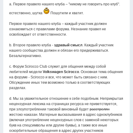
a. Первое правило нашего клуба – "никому не говорить про клуб".
естественно, шутка
Пошутили и хватит.
Первое правило нашего клуба – каждый участник должен
ознакомиться с правилами форума. Незнание правил не
освобождает от ответственности.
b. Второе правило клуба -
здравый смысл
. Каждый участник
нашего сообщества должен и обязан его придерживаться.
Безальтернативно.
c. Форум Scirocco Club служит для общения между собой
любителей модели
Volkswagen Scirocco
. Основная тема общения
на форуме - Scirocco и все, что может быть связано с ним.
Обсуждение иных тем возможно только в соответствующих
разделах.
d. Мы за уважительное отношение к себе подобным. Неприкрытая
нецензурная лексика на страницах ресурса не приветствуется,
при злоупотреблении таковой виновный будет
расстрелян
жестоко наказан. Матерные высказывания в адрес одноклубников
(включая употребление нецензурных слов с заменой некоторых
букв на спецсимволы или другие буквы), а также все иные
оскорбительные обращения в адрес других участников