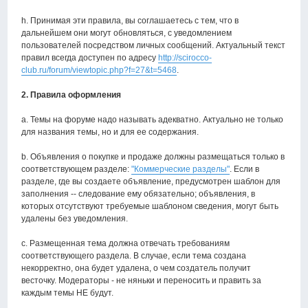
h. Принимая эти правила, вы соглашаетесь с тем, что в
дальнейшем они могут обновляться, с уведомлением
пользователей посредством личных сообщений. Актуальный текст
правил всегда доступен по адресу
http://scirocco-
club.ru/forum/viewtopic.php?f=27&t=5468
.
2. Правила оформления
a. Темы на форуме надо называть адекватно. Актуально не только
для названия темы, но и для ее содержания.
b. Объявления о покупке и продаже должны размещаться только в
соответствующем разделе:
"Коммерческие разделы"
. Если в
разделе, где вы создаете объявление, предусмотрен шаблон для
заполнения -- следование ему обязательно; объявления, в
которых отсутствуют требуемые шаблоном сведения, могут быть
удалены без уведомления.
с. Размещенная тема должна отвечать требованиям
соответствующего раздела. В случае, если тема создана
некорректно, она будет удалена, о чем создатель получит
весточку. Модераторы - не няньки и переносить и править за
каждым темы НЕ будут.