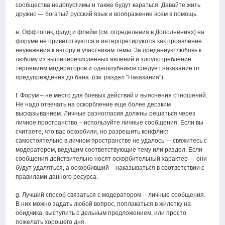
сообщества недопустимы и также будут караться. Давайте жить
дружно –- богатый русский язык и воображение всем в помощь.
e. Оффтопик, флуд и флейм (см. определения в Дополнениях) на
форуме не приветствуются и интерпретируются как проявление
неуважения к автору и участникам темы. За преданную любовь к
любому из вышеперечисленных явлений и злоупотребление
терпением модераторов и одноклубников следует наказание от
предупреждения до бана. (см. раздел "Наказания")
f. Форум – не место для боевых действий и выяснения отношений.
Не надо отвечать на оскорбление еще более дерзким
высказыванием. Личные разногласия должны решаться через
личное пространство – используйте личные сообщения. Если вы
считаете, что вас оскорбили, но разрешить конфликт
самостоятельно в личном пространстве не удалось –- свяжитесь с
модератором, ведущим соответствующие тему или раздел. Если
сообщения действительно носят оскорбительный характер –- они
будут удаляться, а оскорбивший – наказываться в соответствии с
правилами данного ресурса.
g. Лучший способ связаться с модератором -- личные сообщения.
В них можно задать любой вопрос, поплакаться в жилетку на
обидчика, выступить с дельным предложением, или просто
пожелать хорошего дня.