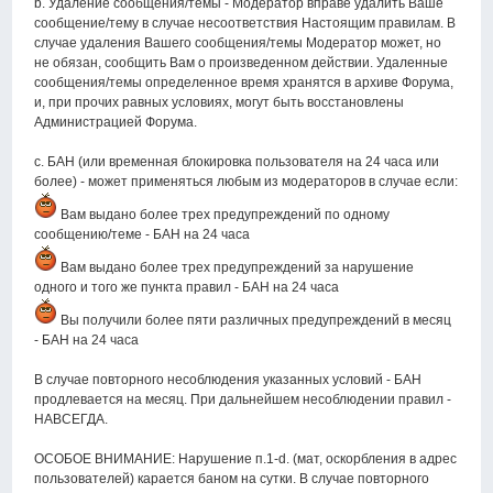
b. Удаление сообщения/темы - Модератор вправе удалить Ваше
сообщение/тему в случае несоответствия Настоящим правилам. В
случае удаления Вашего сообщения/темы Модератор может, но
не обязан, сообщить Вам о произведенном действии. Удаленные
сообщения/темы определенное время хранятся в архиве Форума,
и, при прочих равных условиях, могут быть восстановлены
Администрацией Форума.
c. БАН (или временная блокировка пользователя на 24 часа или
более) - может применяться любым из модераторов в случае если:
Вам выдано более трех предупреждений по одному
сообщению/теме - БАН на 24 часа
Вам выдано более трех предупреждений за нарушение
одного и того же пункта правил - БАН на 24 часа
Вы получили более пяти различных предупреждений в месяц
- БАН на 24 часа
В случае повторного несоблюдения указанных условий - БАН
продлевается на месяц. При дальнейшем несоблюдении правил -
НАВСЕГДА.
ОСОБОЕ ВНИМАНИЕ: Нарушение п.1-d. (мат, оскорбления в адрес
пользователей) карается баном на сутки. В случае повторного