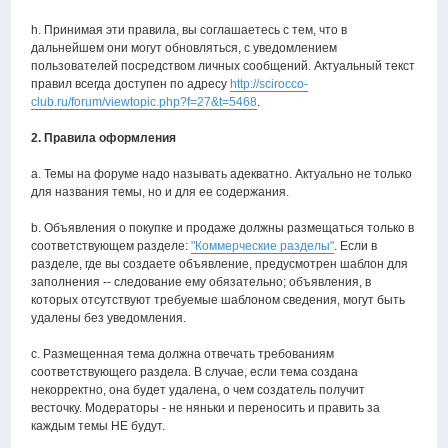
h. Принимая эти правила, вы соглашаетесь с тем, что в
дальнейшем они могут обновляться, с уведомлением
пользователей посредством личных сообщений. Актуальный текст
правил всегда доступен по адресу
http://scirocco-
club.ru/forum/viewtopic.php?f=27&t=5468
.
2. Правила оформления
a. Темы на форуме надо называть адекватно. Актуально не только
для названия темы, но и для ее содержания.
b. Объявления о покупке и продаже должны размещаться только в
соответствующем разделе:
"Коммерческие разделы"
. Если в
разделе, где вы создаете объявление, предусмотрен шаблон для
заполнения -- следование ему обязательно; объявления, в
которых отсутствуют требуемые шаблоном сведения, могут быть
удалены без уведомления.
с. Размещенная тема должна отвечать требованиям
соответствующего раздела. В случае, если тема создана
некорректно, она будет удалена, о чем создатель получит
весточку. Модераторы - не няньки и переносить и править за
каждым темы НЕ будут.