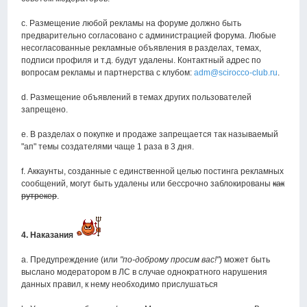
c. Размещение любой рекламы на форуме должно быть
предварительно согласовано с администрацией форума. Любые
несогласованные рекламные объявления в разделах, темах,
подписи профиля и т.д. будут удалены. Контактный адрес по
вопросам рекламы и партнерства с клубом:
adm@scirocco-club.ru
.
d. Размещение объявлений в темах других пользователей
запрещено.
e. В разделах о покупке и продаже запрещается так называемый
"ап" темы создателями чаще 1 раза в 3 дня.
f. Аккаунты, созданные с единственной целью постинга рекламных
сообщений, могут быть удалены или бессрочно заблокированы
как
рутрекер
.
4. Наказания
а. Предупреждение (или
"по-доброму просим вас!"
) может быть
выслано модератором в ЛС в случае однократного нарушения
данных правил, к нему необходимо прислушаться