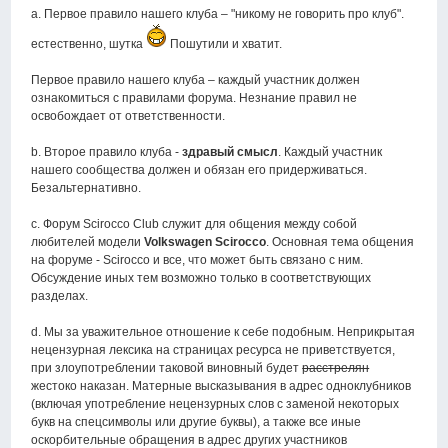
a. Первое правило нашего клуба – "никому не говорить про клуб".
естественно, шутка
Пошутили и хватит.
Первое правило нашего клуба – каждый участник должен
ознакомиться с правилами форума. Незнание правил не
освобождает от ответственности.
b. Второе правило клуба -
здравый смысл
. Каждый участник
нашего сообщества должен и обязан его придерживаться.
Безальтернативно.
c. Форум Scirocco Club служит для общения между собой
любителей модели
Volkswagen Scirocco
. Основная тема общения
на форуме - Scirocco и все, что может быть связано с ним.
Обсуждение иных тем возможно только в соответствующих
разделах.
d. Мы за уважительное отношение к себе подобным. Неприкрытая
нецензурная лексика на страницах ресурса не приветствуется,
при злоупотреблении таковой виновный будет
расстрелян
жестоко наказан. Матерные высказывания в адрес одноклубников
(включая употребление нецензурных слов с заменой некоторых
букв на спецсимволы или другие буквы), а также все иные
оскорбительные обращения в адрес других участников