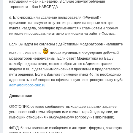
нарушения – бан на неделю. В случае злоупотребления
терпением – бан НАВСЕГДА.
d. Блокировка или удаление пользователя (IP/e-mail) -
применяется в случае отсутствия реакции на первые четыре
пункта Раздела, регулярно применяется к спам-ботам и прочим
интернет-процессам, негативно влияющим на работу Форума.
Если Вы вдруг не согласны с действиями Модераторов - напишите
им в ЛС - они няши
Любые публичные обсуждения действий
модераторов недопустимы. Если ответ Модератора на Вашу
жалобу не достаточен, можете обратиться к Администрации
Форума в ЛС с детальным описанием проблемы и предлагаемого
пути решения. Если к Вам уже применен пункт 4d, то необходимо
адресовать свой вопрос на официальную электронную почту клуба
adm@scirocco-club.ru
.
Дополнения:
ОФФТОПИК: сетевое сообщение, выходящее за рамки заранее
установленной темы общения или комментарий в дискуссии, не
имеющий отношения к обсуждаемому вопросу (из википедии).
ФЛУД: бессмысленные сообщения в интернет-форумах, зачастую