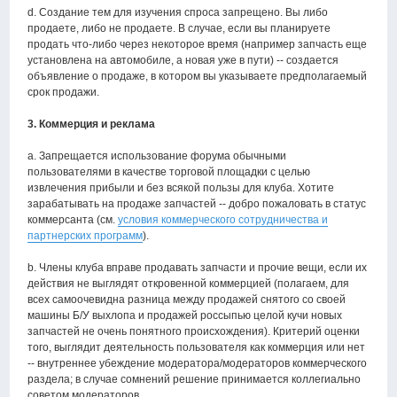
d. Создание тем для изучения спроса запрещено. Вы либо
продаете, либо не продаете. В случае, если вы планируете
продать что-либо через некоторое время (например запчасть еще
установлена на автомобиле, а новая уже в пути) -- создается
объявление о продаже, в котором вы указываете предполагаемый
срок продажи.
3. Коммерция и реклама
a. Запрещается использование форума обычными
пользователями в качестве торговой площадки с целью
извлечения прибыли и без всякой пользы для клуба. Хотите
зарабатывать на продаже запчастей -- добро пожаловать в статус
коммерсанта (см.
условия коммерческого сотрудничества и
партнерских программ
).
b. Члены клуба вправе продавать запчасти и прочие вещи, если их
действия не выглядят откровенной коммерцией (полагаем, для
всех самоочевидна разница между продажей снятого со своей
машины Б/У выхлопа и продажей россыпью целой кучи новых
запчастей не очень понятного происхождения). Критерий оценки
того, выглядит деятельность пользователя как коммерция или нет
-- внутреннее убеждение модератора/модераторов коммерческого
раздела; в случае сомнений решение принимается коллегиально
советом модераторов.