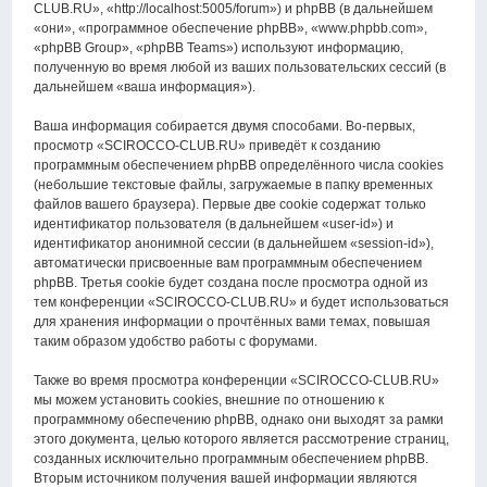
CLUB.RU», «http://localhost:5005/forum») и phpBB (в дальнейшем
«они», «программное обеспечение phpBB», «www.phpbb.com»,
«phpBB Group», «phpBB Teams») используют информацию,
полученную во время любой из ваших пользовательских сессий (в
дальнейшем «ваша информация»).
Ваша информация собирается двумя способами. Во-первых,
просмотр «SCIROCCO-CLUB.RU» приведёт к созданию
программным обеспечением phpBB определённого числа cookies
(небольшие текстовые файлы, загружаемые в папку временных
файлов вашего браузера). Первые две cookie содержат только
идентификатор пользователя (в дальнейшем «user-id») и
идентификатор анонимной сессии (в дальнейшем «session-id»),
автоматически присвоенные вам программным обеспечением
phpBB. Третья cookie будет создана после просмотра одной из
тем конференции «SCIROCCO-CLUB.RU» и будет использоваться
для хранения информации о прочтённых вами темах, повышая
таким образом удобство работы с форумами.
Также во время просмотра конференции «SCIROCCO-CLUB.RU»
мы можем установить cookies, внешние по отношению к
программному обеспечению phpBB, однако они выходят за рамки
этого документа, целью которого является рассмотрение страниц,
созданных исключительно программным обеспечением phpBB.
Вторым источником получения вашей информации являются