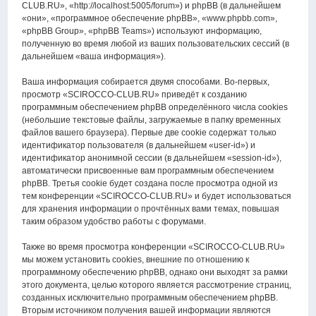
CLUB.RU», «http://localhost:5005/forum») и phpBB (в дальнейшем
«они», «программное обеспечение phpBB», «www.phpbb.com»,
«phpBB Group», «phpBB Teams») используют информацию,
полученную во время любой из ваших пользовательских сессий (в
дальнейшем «ваша информация»).
Ваша информация собирается двумя способами. Во-первых,
просмотр «SCIROCCO-CLUB.RU» приведёт к созданию
программным обеспечением phpBB определённого числа cookies
(небольшие текстовые файлы, загружаемые в папку временных
файлов вашего браузера). Первые две cookie содержат только
идентификатор пользователя (в дальнейшем «user-id») и
идентификатор анонимной сессии (в дальнейшем «session-id»),
автоматически присвоенные вам программным обеспечением
phpBB. Третья cookie будет создана после просмотра одной из
тем конференции «SCIROCCO-CLUB.RU» и будет использоваться
для хранения информации о прочтённых вами темах, повышая
таким образом удобство работы с форумами.
Также во время просмотра конференции «SCIROCCO-CLUB.RU»
мы можем установить cookies, внешние по отношению к
программному обеспечению phpBB, однако они выходят за рамки
этого документа, целью которого является рассмотрение страниц,
созданных исключительно программным обеспечением phpBB.
Вторым источником получения вашей информации являются