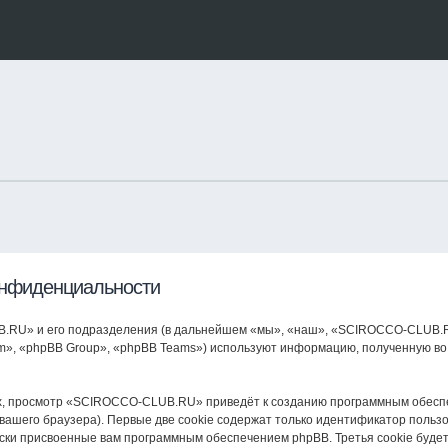
нфиденциальности
RU» и его подразделения (в дальнейшем «мы», «наш», «SCIROCCO-CLUB.RU», 
», «phpBB Group», «phpBB Teams») используют информацию, полученную во 
х, просмотр «SCIROCCO-CLUB.RU» приведёт к созданию программным обеспе
ашего браузера). Первые две cookie содержат только идентификатор пользо
ески присвоенные вам программным обеспечением phpBB. Третья cookie буде