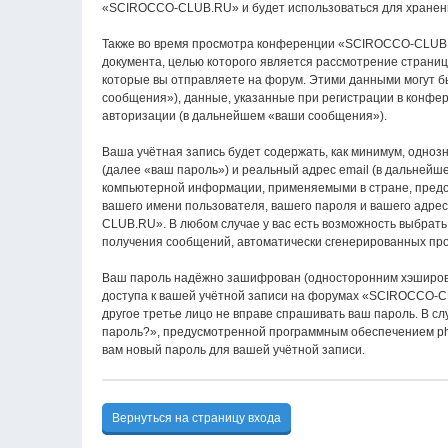
«SCIROCCO-CLUB.RU» и будет использоваться для хранени
Также во время просмотра конференции «SCIROCCO-CLUB.R
документа, целью которого является рассмотрение стран
которые вы отправляете на форум. Этими данными могут 
сообщения»), данные, указанные при регистрации в конф
авторизации (в дальнейшем «ваши сообщения»).
Ваша учётная запись будет содержать, как минимум, одно
(далее «ваш пароль») и реальный адрес email (в дальней
компьютерной информации, применяемыми в стране, пред
вашего имени пользователя, вашего пароля и вашего адрес
CLUB.RU». В любом случае у вас есть возможность выбрать,
получения сообщений, автоматически сгенерированных пр
Ваш пароль надёжно зашифрован (односторонним хэширован
доступа к вашей учётной записи на форумах «SCIROCCO-CL
другое третье лицо не вправе спрашивать ваш пароль. В с
пароль?», предусмотренной программным обеспечением php
вам новый пароль для вашей учётной записи.
Вернуться на страницу входа