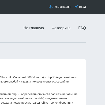
Регистрация
Вход
На главную
Фотоархив
FAQ
«http://localhost:5005/forum») и phpBB (в дальнейшем
время любой из ваших пользовательских сессий (в
чением phpBB определённого числа cookies (небольшие
вателя (в дальнейшем «user-id») и идентификатор
т создана после просмотра одной из тем конференции