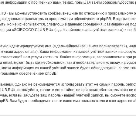
я информации о прочтённых вами темах, повышая таким образом удобство 
U» мы можем установить cookies, внешние по отношению к программному об
иц, созданных исключительно программным обеспечением phpBB. Вторым ист
быть, но не исчерпываются, следующие данные: сообщения, размещённые по
еренции «SCIROCCO-CLUB.RU» (в дальнейшем «ваша учётная запись») и сооб
значно идентифицируемое имя (в дальнейшем «ваше имя пользователя»), инд
шем «ваш адрес email»). Ваша информация из вашей учётной записи на фо
оставляющей нам услуги хостинга. Любая информация, запрашиваемая при 
а email, может быть как необходимой, так и необязательной ко вводу, на 
 какая информация из вашей учётной записи будет общедоступна. Кроме того,
ограммным обеспечением phpBB.
ием). Однако не рекомендуется использовать этот же самый пароль, регист
UB.RU», пожалуйста, храните его в тайне, ни при каких обстоятельствах н
лучае, если вы забудете ваш пароль к вашей учётной записи, вы сможете во
BB. Вам будет необходимо ввести ваше имя пользователя и ваш адрес email