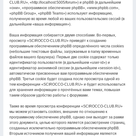
CLUB.RU», «http://localhost:5005/forum») и phpBB (в дальнейшем
«они», «программное обеспечение phpBB», «www.phpbb.com»,
«phpBB Group», «phpBB Teams») используют информацию,
полученную во время любой из ваших пользовательских сессий (в
дальнейшем «ваша информация»).
Ваша информация собирается двумя способами. Во-первых,
просмотр «SCIROCCO-CLUB.RU» приведёт к созданию
программным обеспечением phpBB определённого числа cookies
(небольшие текстовые файлы, загружаемые в папку временных
файлов вашего браузера). Первые две cookie содержат только
идентификатор пользователя (в дальнейшем «user-id») и
идентификатор анонимной сессии (в дальнейшем «session-id»),
автоматически присвоенные вам программным обеспечением
phpBB. Третья cookie будет создана после просмотра одной из
тем конференции «SCIROCCO-CLUB.RU» и будет использоваться
для хранения информации о прочтённых вами темах, повышая
таким образом удобство работы с форумами.
Также во время просмотра конференции «SCIROCCO-CLUB.RU»
мы можем установить cookies, внешние по отношению к
программному обеспечению phpBB, однако они выходят за рамки
этого документа, целью которого является рассмотрение страниц,
созданных исключительно программным обеспечением phpBB.
Вторым источником получения вашей информации являются