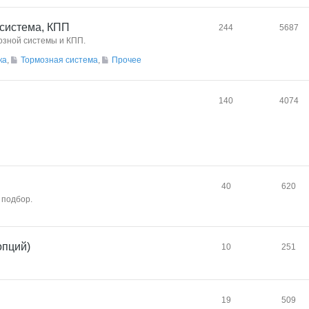
 система, КПП
244
5687
озной системы и КПП.
ка
,
Тормозная система
,
Прочее
140
4074
40
620
 подбор.
опций)
10
251
19
509