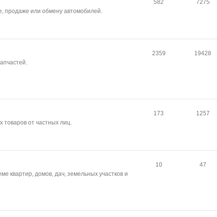
582
7275
е, продаже или обмену автомобилей.
2359
19428
апчастей.
173
1257
 товаров от частных лиц.
10
47
ме квартир, домов, дач, земельных участков и