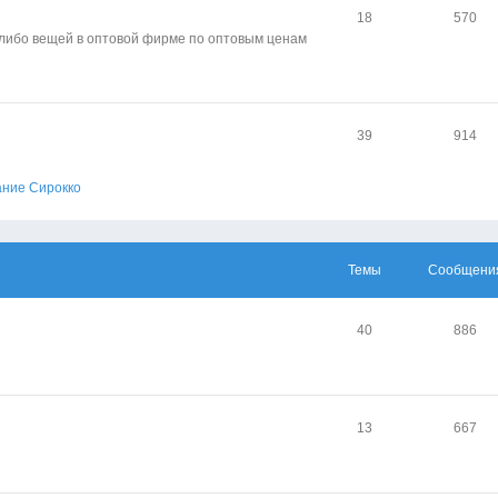
18
570
-либо вещей в оптовой фирме по оптовым ценам
39
914
ание Сирокко
Темы
Сообщени
40
886
13
667