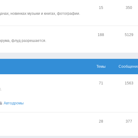
15
350
чах, новинках музыки и книгах, фотографии.
188
5129
орума, флуд разрешается.
Темы
Сообщени
71
1563
.
Автодромы
28
377