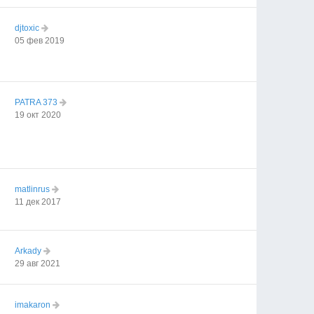
djtoxic
05 фев 2019
PATRA 373
19 окт 2020
matlinrus
11 дек 2017
Arkady
29 авг 2021
imakaron