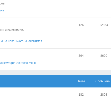
ров.
ань
126
12864
ин и их истории.
Я на новенького! Знакомимся.
364
8620
Volkswagen Scirocco Mk III
Темы
Сообщени
182
2808