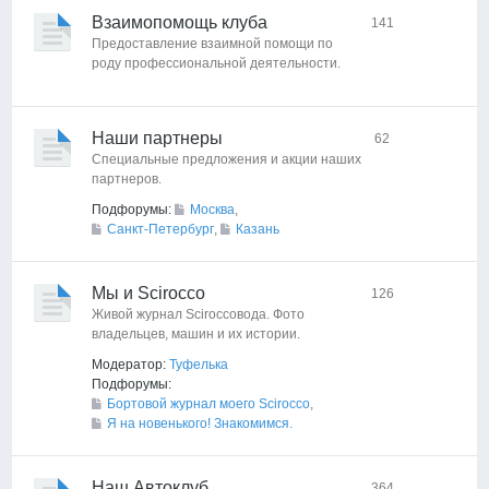
Взаимопомощь клуба
141
Предоставление взаимной помощи по
роду профессиональной деятельности.
Наши партнеры
62
Специальные предложения и акции наших
партнеров.
Подфорумы:
Москва
,
Санкт-Петербург
,
Казань
Мы и Scirocco
126
Живой журнал Sciroccoвода. Фото
владельцев, машин и их истории.
Модератор:
Туфелька
Подфорумы:
Бортовой журнал моего Scirocco
,
Я на новенького! Знакомимся.
Наш Автоклуб
364