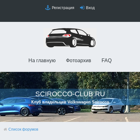
Регистрация
Вход
На главную
Фотоархив
FAQ
SCIROCCO-CLUB.RU
Клуб владельцев Volkswagen Scirocco
Список форумов