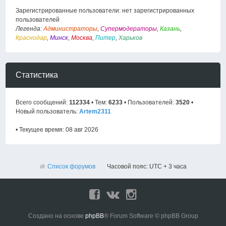
Зарегистрированные пользователи: нет зарегистрированных
пользователей
Легенда:
Администраторы
,
Супермодераторы
,
Казань
,
Краснодар
,
Минск
,
Москва
,
Питер
,
Харьков
Статистика
Всего сообщений:
112334
• Тем:
6233
• Пользователей:
3520
•
Новый пользователь:
Artem2311
• Текущее время: 08 авг 2026
Список форумов
Часовой пояс: UTC + 3 часа
Создано на основе
phpBB
® Forum Software © phpBB Group