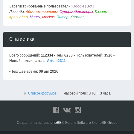
Зарегистрированные пользователи:
Google [Bot]
Легенда:
Администраторы
,
Супермодераторы
,
Казань
,
Краснодар
,
Минск
,
Москва
,
Питер
,
Харьков
Статистика
Всего сообщений:
112334
• Тем:
6233
• Пользователей:
3520
•
Новый пользователь:
Artem2311
• Текущее время: 09 авг 2026
Список форумов
Часовой пояс: UTC + 3 часа
Создано на основе
phpBB
® Forum Software © phpBB Group