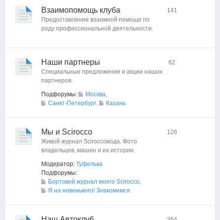
Взаимопомощь клуба
141
Предоставление взаимной помощи по
роду профессиональной деятельности.
Наши партнеры
62
Специальные предложения и акции наших
партнеров.
Подфорумы:
Москва
,
Санкт-Петербург
,
Казань
Мы и Scirocco
126
Живой журнал Sciroccoвода. Фото
владельцев, машин и их истории.
Модератор:
Туфелька
Подфорумы:
Бортовой журнал моего Scirocco
,
Я на новенького! Знакомимся.
Наш Автоклуб
364