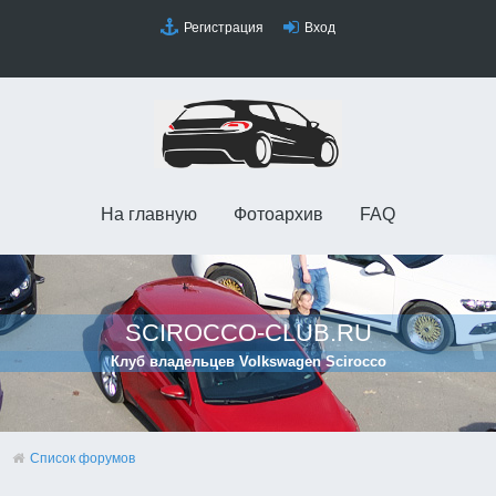
Регистрация
Вход
На главную
Фотоархив
FAQ
SCIROCCO-CLUB.RU
Клуб владельцев Volkswagen Scirocco
Список форумов