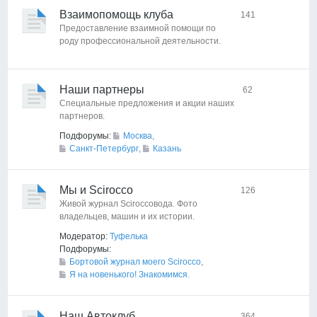
Взаимопомощь клуба
141
Предоставление взаимной помощи по
роду профессиональной деятельности.
Наши партнеры
62
Специальные предложения и акции наших
партнеров.
Подфорумы:
Москва
,
Санкт-Петербург
,
Казань
Мы и Scirocco
126
Живой журнал Sciroccoвода. Фото
владельцев, машин и их истории.
Модератор:
Туфелька
Подфорумы:
Бортовой журнал моего Scirocco
,
Я на новенького! Знакомимся.
Наш Автоклуб
364