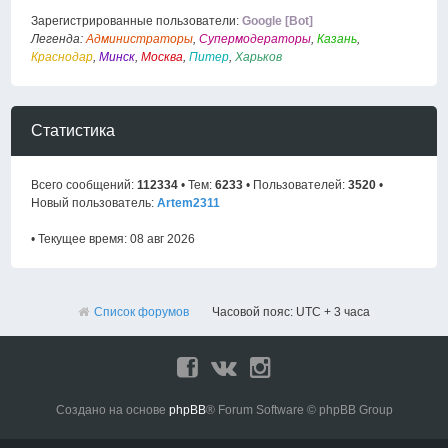
Зарегистрированные пользователи:
Google [Bot]
Легенда:
Администраторы
,
Супермодераторы
,
Казань
,
Краснодар
,
Минск
,
Москва
,
Питер
,
Харьков
Статистика
Всего сообщений:
112334
• Тем:
6233
• Пользователей:
3520
•
Новый пользователь:
Artem2311
• Текущее время: 08 авг 2026
Список форумов
Часовой пояс: UTC + 3 часа
Создано на основе
phpBB
® Forum Software © phpBB Group