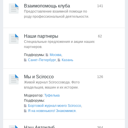
Взаимопомощь клуба
141
Предоставление взаимной помощи по
роду профессиональной деятельности.
Наши партнеры
62
Специальные предложения и акции наших
партнеров.
Подфорумы:
Москва
,
Санкт-Петербург
,
Казань
Мы и Scirocco
126
Живой журнал Sciroccoвода. Фото
владельцев, машин и их истории.
Модератор:
Туфелька
Подфорумы:
Бортовой журнал моего Scirocco
,
Я на новенького! Знакомимся.
Наш Автоклуб
364