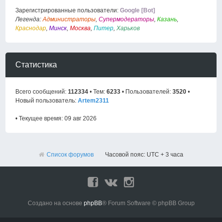
Зарегистрированные пользователи:
Google [Bot]
Легенда:
Администраторы
,
Супермодераторы
,
Казань
,
Краснодар
,
Минск
,
Москва
,
Питер
,
Харьков
Статистика
Всего сообщений:
112334
• Тем:
6233
• Пользователей:
3520
•
Новый пользователь:
Artem2311
• Текущее время: 09 авг 2026
Список форумов
Часовой пояс: UTC + 3 часа
Создано на основе
phpBB
® Forum Software © phpBB Group