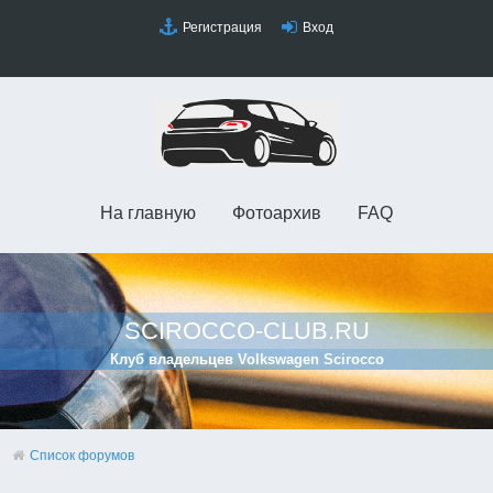
Регистрация
Вход
На главную
Фотоархив
FAQ
SCIROCCO-CLUB.RU
Клуб владельцев Volkswagen Scirocco
Список форумов